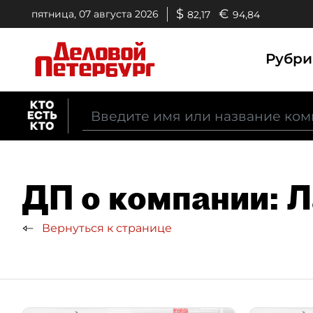
$
€
пятница, 07 августа 2026
82,17
94,84
Рубр
ДП о компании: 
Вернуться к странице