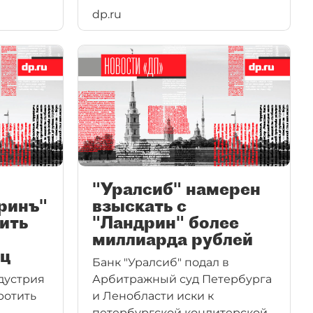
dp.ru
иками
"Ландрин" в Петербурге.
"Руско" предложило за бизнес
203 млн рублей.
"Уралсиб" намерен
ринъ"
взыскать с
ить
"Ландрин" более
миллиарда рублей
иц
Банк "Уралсиб" подал в
дустрия
Арбитражный суд Петербурга
ротить
и Ленобласти иски к
петербургской кондитерской