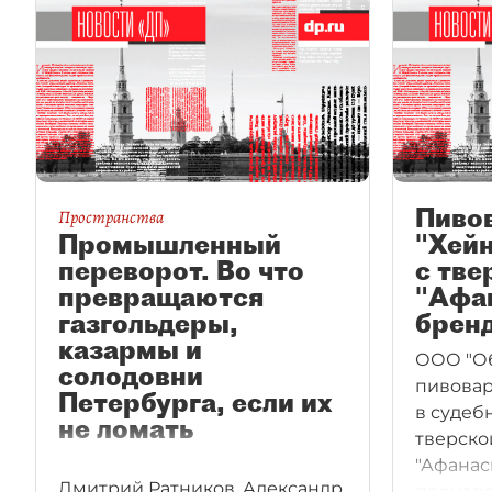
Пиво
Пространства
Промышленный
"Хейн
переворот. Во что
с тве
превращаются
"Афа
газгольдеры,
бренд
казармы и
ООО "О
солодовни
пивовар
Петербурга, если их
в судеб
не ломать
тверско
"Афанас
Дмитрий Ратников, Александр
произво