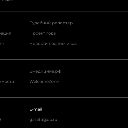
Судебный репортер
рация
Проект года
ия
Новости подписчиков
Вмедицине.рф
имости
WelcomeZone
E-mail
8
gazeta@dp.ru