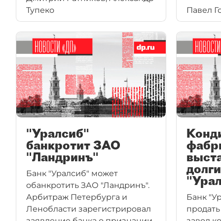
Тупеко
Павел Г
медовух
нашего"
в этом 
своим б
"Уралсиб"
Конд
банкротит ЗАО
фабр
"Ландринъ"
выста
долги
Банк "Уралсиб" может
"Ура
обанкротить ЗАО "Ландринъ".
Арбитраж Петербурга и
Банк "У
Ленобласти зарегистрировал
продать
заявление банка о признании
завод к