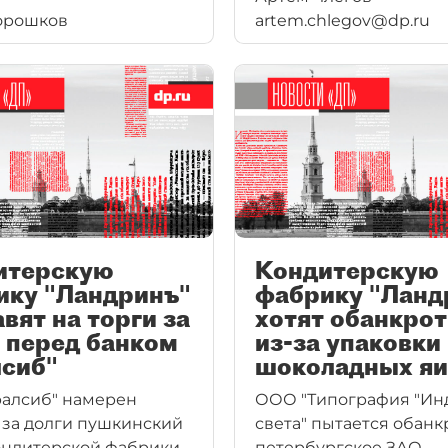
орошков
artem.chlegov@dp.ru
у под брендом "Охота
связана с экс–чиновн
. Голландцы усмотрели
Смольного.
названии сходство со
рендом "Охота".
итерскую
Кондитерскую
ику "Ландринъ"
фабрику "Ланд
вят на торги за
хотят обанкрот
 перед банком
из-за упаковки
лсиб"
шоколадных я
ралсиб" намерен
ООО "Типография "Ин
 за долги пушкинский
света" пытается обанк
ондитерской фабрики
петербургское ЗАО