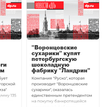
"Воронцовские
сухарики" купят
петербургскую
ги
шоколадную
ом
фабрику "Ландрин"
бует
Компания "Руско", которая
торской
производит "Воронцовские
иза"
сухарики", оказалась
умму 135
единственным претендентом
олжник,
на покупку банкротящейся
изнакам,
шоколадной фабрики