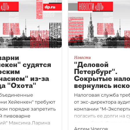
варни
Новости
екен" судятся
"Деловой
рским
Петербург".
насием" из-за
Сокрытые нало
а "Охота"
вернулись иск
бъединенные
Налоговая служба тре
ни Хейенкен" требуют
от экс–директора ауди
ном порядке запретить
компании "М–Эксперт
й пивоварне
погасить ее долги на с
ий" Максима Ларина
млн рублей. Фирма–д
Артем Члегов
дить крепленую
судя по косвенным пр