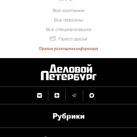
Все компании
Все персоны
Все специализации
Пресс-досье
Правила размещения информации
Рубрики