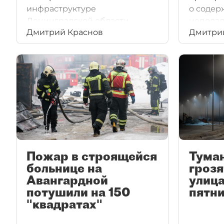
инфраструктуре
о соде
Ленинградской области.
неподал
Дмитрий Краснов
Дмитри
от прав
квартал
в центре
Пожар в строящейся
Туман
больнице на
грозя
Авангардной
улица
потушили на 150
пятн
"квадратах"