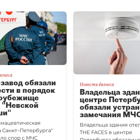
изнеса
завод обязали
Новости бизнеса
сти в порядок
Владельца здан
оубежище
центре Петерб
 "Невской
обязали устран
ши"
замечания МЧ
мацевтическая
Владельца здания оте
 Санкт–Петербурга"
THE FACES в центре
ло спор с МЧС
Петербурга обязали у