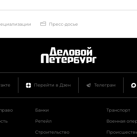
пециализации
Пресс-досье
акте
Перейти в Дзен
Телеграм
право
Банки
Транспорт
сть
Ретейл
Военная опе
Строительство
Происшеств