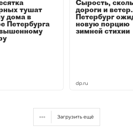
есятка
Сырость, скол
рных тушат
дороги и ветер.
у дома в
Петербург ожи
е Петербурга
новую порцию
овышенному
зимней стихии
ру
dp.ru
Загрузить ещё