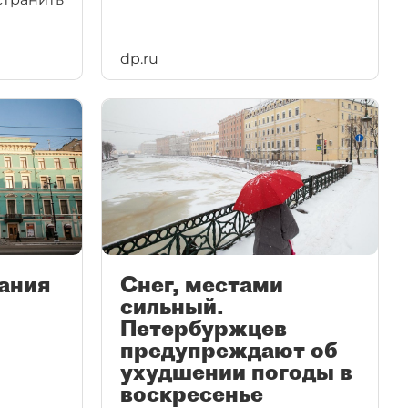
dp.ru
ания
Снег, местами
сильный.
Петербуржцев
предупреждают об
ухудшении погоды в
воскресенье