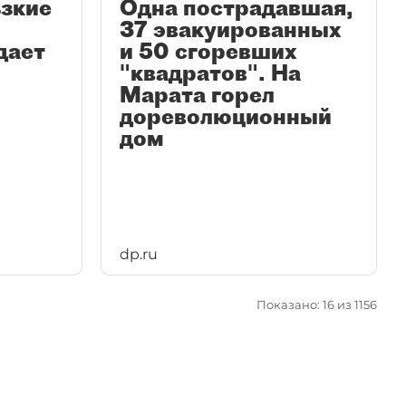
ьзкие
Одна пострадавшая,
37 эвакуированных
дает
и 50 сгоревших
"квадратов". На
Марата горел
дореволюционный
дом
dp.ru
Показано: 16 из 1156