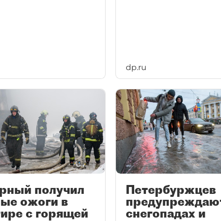
dp.ru
рный получил
Петербуржцев
ые ожоги в
предупреждаю
ире с горящей
снегопадах и