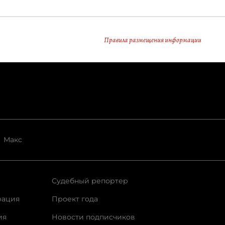
Правила размещения информации
Макс
Судебный репортер
рация
Проект года
ия
Новости подписчиков