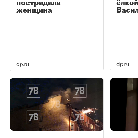
пострадала
ёлкой
женщина
Васи
dp.ru
dp.ru