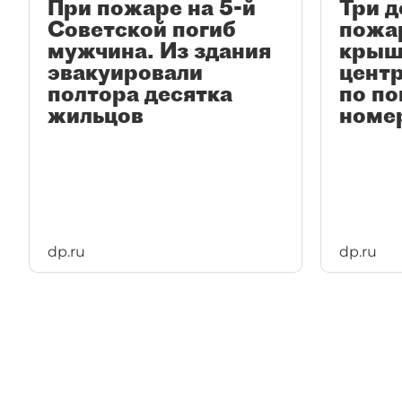
При пожаре на 5-й
Три д
Советской погиб
пожа
мужчина. Из здания
крыш
эвакуировали
центр
полтора десятка
по п
жильцов
номе
dp.ru
dp.ru