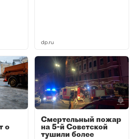
dp.ru
Смертельный пожар
т о
на 5-й Советской
тушили более