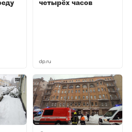
реду
четырёх часов
dp.ru