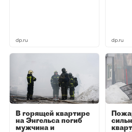
dp.ru
dp.ru
В горящей квартире
Пожа
на Энгельса погиб
сильн
мужчина и
кварт