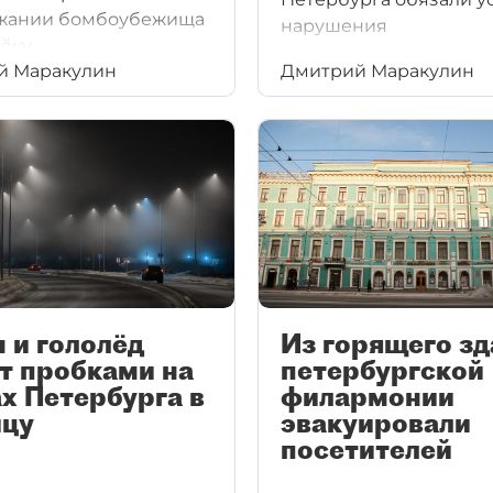
ржании бомбоубежища
нарушения
ёку
противопожарного
й Маракулин
Дмитрий Маракулин
ительственного
законодательства.
а "Невская ратуша"
 города.
 и гололёд
Из горящего зд
т пробками на
петербургской
х Петербурга в
филармонии
ицу
эвакуировали
посетителей