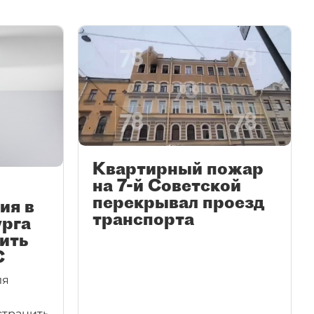
Квартирный пожар
на 7-й Советской
перекрывал проезд
ия в
транспорта
урга
ить
С
ля
странить