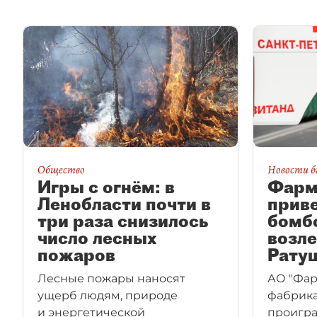
Общество
Новости б
Игры с огнём: в
Фарм
Ленобласти почти в
приве
три раза снизилось
бомб
число лесных
возле
пожаров
Рату
Лесные пожары наносят
АО "Фар
ущерб людям, природе
фабрика
и энергетической
проигра