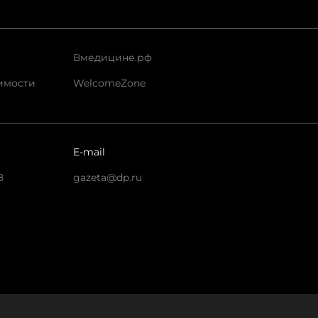
Вмедицине.рф
имости
WelcomeZone
E-mail
8
gazeta@dp.ru