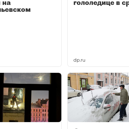
 на
гололедице в с
льевском
dp.ru