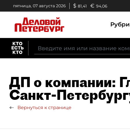
$
€
пятница, 07 августа 2026
81,41
94,06
Рубр
ДП о компании: 
Санкт-Петербург
Вернуться к странице