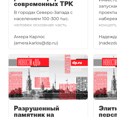
современных ТРК
запуска
В городах Северо-Запада с
проекты
населением 100-300 тыс.
набереж
человек основная часть
концепц
магазинов открывается в
террито
Амера Карлос
Надежд
стрит-ретейле. Причина -
(amera.karlos@dp.ru)
(nadezd
отсутствие качественных
торговых комплексов. Однако
ситуация может измениться
уже через несколько лет.
Разрушенный
Элит
памятник на
перс