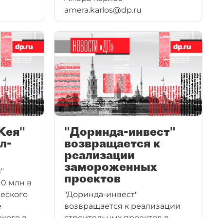
amera.karlos@dp.ru
французского топ–менеджера
тывают
Жерома Депея.
 худшие
бличных
Кея"
"Доринда-инвест"
л-
возвращается к
реализации
замороженных
"
проектов
10 млн в
ческого
"Доринда-инвест"
е
возвращается к реализации
акого в
строительных проектов в