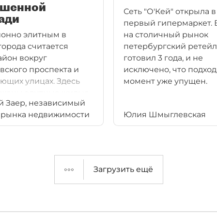
шенной
Сеть "О'Кей" открыла 
ади
первый гипермаркет. 
онно элитным в
на столичный рынок
города считается
петербургский ретей
йон вокруг
готовил 3 года, и не
вского проспекта и
исключено, что подхо
ющих улицах. Здесь
момент уже упущен.
ожены элитные жилые
 Заер, независимый
сы и бутики. Однако,
 рынка недвижимости
Юлия Шмыглевская
вероятно, что его
в ближайшем будущем
т к Большой
нной площади.
здесь сосредоточено
Загрузить ещё
 количество объектов,
рукция которых даст
 для развития всего
а и возможного