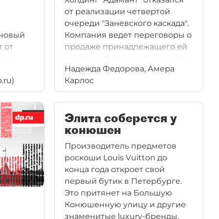
от реализации четвертой
очереди "Заневского каскада".
 новый
Компания ведет переговоры о
т от
продаже принадлежащего ей
воду
участка у Ладожского вокзала.
Надежда Федорова, Амера
.ru)
Карлос
Элита соберется у
конюшен
Производитель предметов
роскоши Louis Vuitton до
конца года откроет свой
первый бутик в Петербурге.
Это притянет на Большую
о
Конюшенную улицу и другие
знаменитые luxury-бренды,