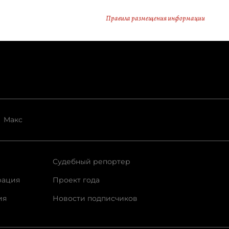
Правила размещения информации
Макс
Судебный репортер
рация
Проект года
ия
Новости подписчиков