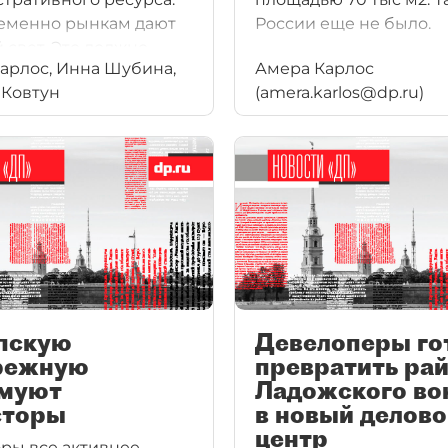
еменно рынкам дают
России еще не было.
 свет. Это должно
арлос, Инна Шубина,
Амера Карлос
ть местным
 Ковтун
(amera.karlos@dp.ru)
производителям
ь сбыт.
пскую
Девелоперы го
режную
превратить рай
муют
Ладожского во
сторы
в новый делов
центр
ры все активнее