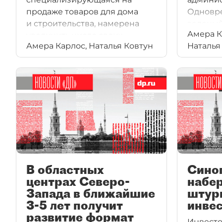
продаже товаров для дома
Одновр
и строительства, намерена
зеленый
Амера К
увеличить число своих
позволи
Амера Карлос, Наталья Ковтун
Наталья
магазинов в Петербурге с двух
сельхоз
до пяти. Развивать бизнес сеть
наладит
планируется в сотрудничестве
с гипермаркетами "О'кей".
В областных
Сино
центрах Северо-
набе
Запада в ближайшие
штур
3-5 лет получит
инве
развитие формат
Инвесто