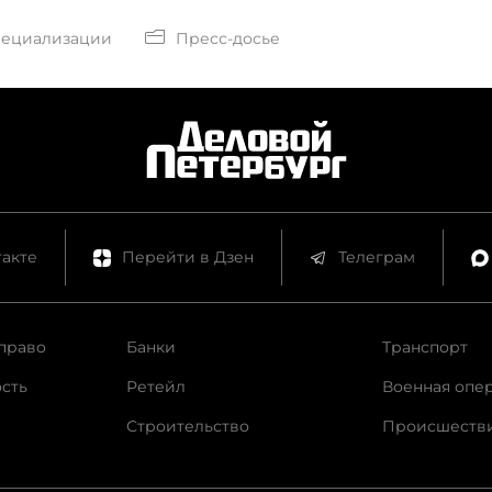
ия его статуса.
пециализации
Пресс-досье
акте
Перейти в Дзен
Телеграм
право
Банки
Транспорт
сть
Ретейл
Военная опе
Строительство
Происшеств