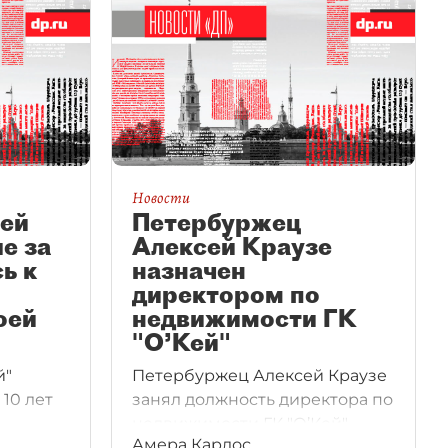
Новости
лей
Петербуржец
е за
Алексей Краузе
ь к
назначен
директором по
оей
недвижимости ГК
"О’Кей"
й"
Петербуржец Алексей Краузе
10 лет
занял должность директора по
недвижимости ГК "О’Кей",
Амера Карлос
ние
сменив на этом посту