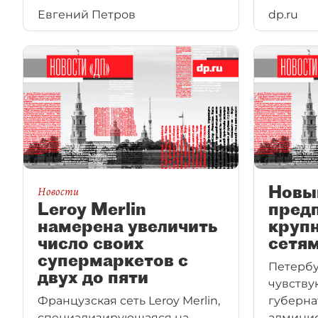
Евгений Петров
dp.ru
(ГАТИ) за плохую уборку снега
в январе–марте текущего года.
С февраля по апрель
в картотеке арбитражных
судов зарегистрировано
свыше 750 исков, в том числе
и от бюджетных организаций.
Рассмотрение части исков уже
завершено, решения приняты
в пользу истцов:
постановления о штрафах
Новы
Новости
отменены.
Leroy Merlin
пред
намерена увеличить
круп
число своих
сетя
супермаркетов с
Петербу
двух до пяти
чувству
Французская сеть Leroy Merlin,
губерна
специализирующаяся на
админис