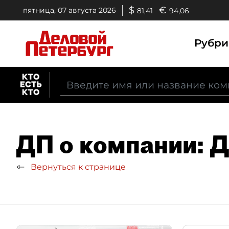
$
€
пятница, 07 августа 2026
81,41
94,06
Рубр
ДП о компании: 
Вернуться к странице