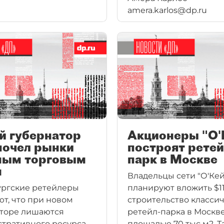
amera.karlos@dp.ru
главным активом.
Собственники рассчи
улучшить ситуацию
в компании, которая
демонстрирует самые
темпы роста среди пу
продуктовых сетей.
й губернатор
Акционеры "О'
почел рынки
построят ретей
ным торговым
парк в Москве
м
Владельцы сети "О'Кей
ргские ретейлеры
планируют вложить $1
ют, что при новом
строительство класси
торе лишаются
ретейл-парка в Москв
тративного ресурса.
площадью 70 тыс м2. Т