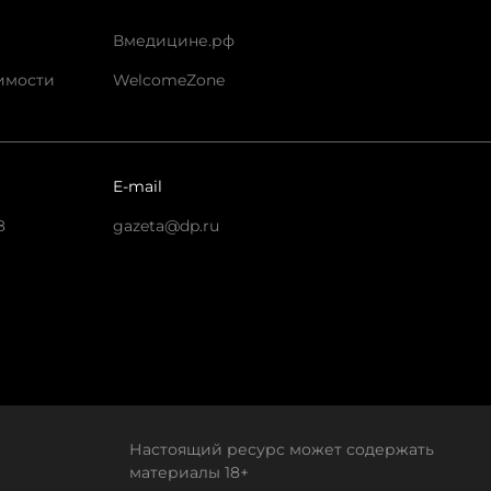
Вмедицине.рф
имости
WelcomeZone
E-mail
8
gazeta@dp.ru
Настоящий ресурс может содержать
материалы 18+