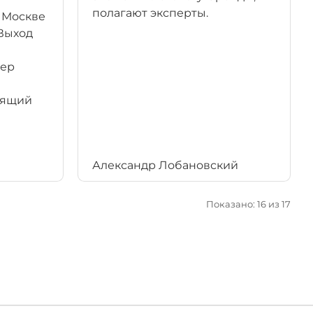
полагают эксперты.
в Москве
Выход
лер
дящий
Александр Лобановский
Показано: 16 из 17