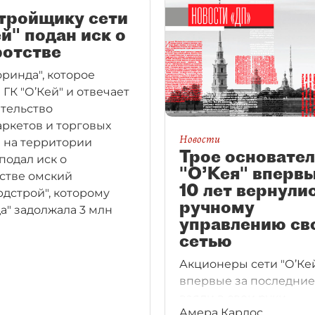
тройщику сети
й" подан иск о
ротстве
оринда", которое
 ГК "О’Кей" и отвечает
ительство
ркетов и торговых
Новости
 на территории
Трое основате
подал иск о
"О’Кея" впервы
стве омский
10 лет вернулис
рдстрой", которому
ручному
а" задолжала 3 млн
управлению св
сетью
Акционеры сети "О’Ке
впервые за последние 
взяли в свои руки
Амера Карлос
оперативное управле