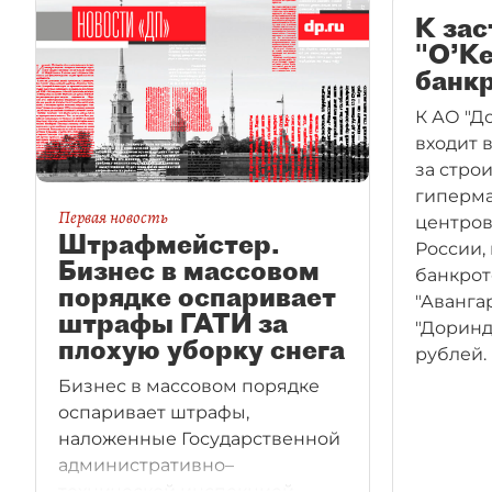
К зас
"О’Ке
банк
К АО "Д
входит в
за стро
гиперма
Первая новость
центров
Штрафмейстер.
России, 
Бизнес в массовом
банкрот
порядке оспаривает
"Аванга
штрафы ГАТИ за
"Доринд
плохую уборку снега
рублей.
Бизнес в массовом порядке
оспаривает штрафы,
наложенные Государственной
административно–
технической инспекцией