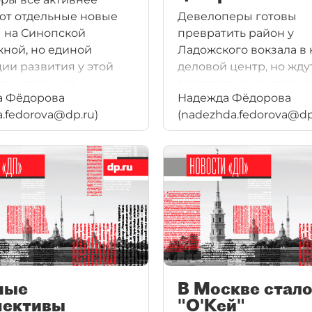
ют отдельные новые
Девелоперы готовы
 на Синопской
превратить район у
ной, но единой
Ладожского вокзала в
ии развития у этой
деловой центр, но жду
рии пока нет.
города помощи по вы
а Фёдорова
Надежда Фёдорова
колонии и промзоны.
a.fedorova@dp.ru)
(nadezhda.fedorova@dp
ные
В Москве стал
пективы
"О'Кей"