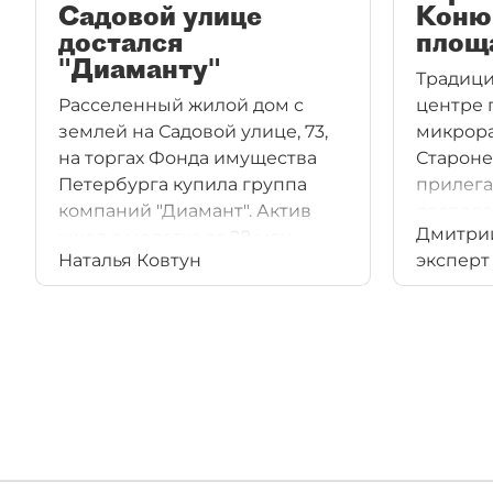
Садовой улице
Коню
достался
площ
"Диаманту"
Традици
Расселенный жилой дом с
центре 
землей на Садовой улице, 73,
микрора
на торгах Фонда имущества
Староне
Петербурга купила группа
прилега
компаний "Диамант". Актив
распол
Дмитрий
ушел с молотка за 28 млн
комплек
Наталья Ковтун
эксперт
рублей. Новый собственник
вполне 
планирует реконструировать
лавры 
здание-памятник под деловую
перейду
функцию. Инвестиции
Конюше
оценивают в $7 млн.
Именно 
большое
реконст
импульс
квартал