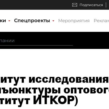
Подписаться
ики
Спецпроекты
Мероприятия
Рекла
итут исследовани
нъюнктуры оптовог
титут ИТКОР)