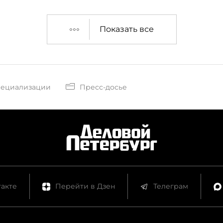
Показать все
пециализации
Пресс-досье
акте
Перейти в Дзен
Телеграм