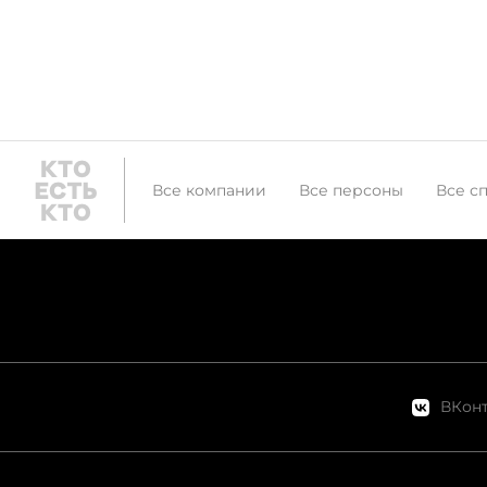
Все компании
Все персоны
Все с
ВКонт