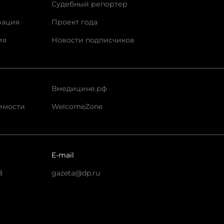
Судебный репортер
рация
Проект года
ия
Новости подписчиков
Вмедицине.рф
имости
WelcomeZone
E-mail
8
gazeta@dp.ru