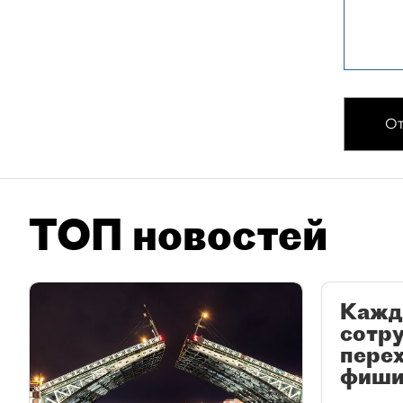
От
ТОП новостей
Кажд
сотр
перех
фиши