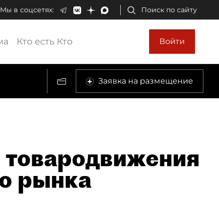
Мы в соцсетях:
Поиск по сайту
ма
Кто есть Кто
Войти
Заявка на размещение
я товародвижения
о рынка