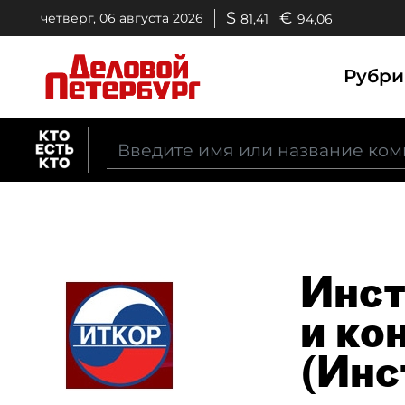
$
€
четверг, 06 августа 2026
81,41
94,06
Рубр
Инст
и ко
(Инс