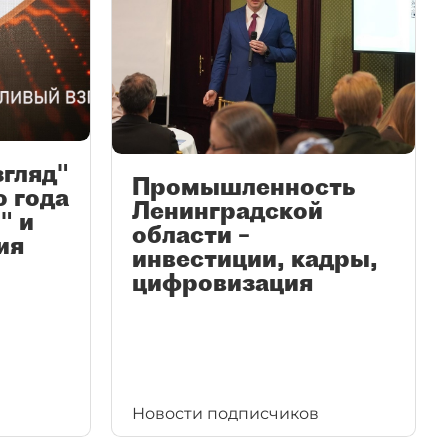
згляд"
Промышленность
ю года
Ленинградской
" и
области –
ия
инвестиции, кадры,
цифровизация
Новости подписчиков