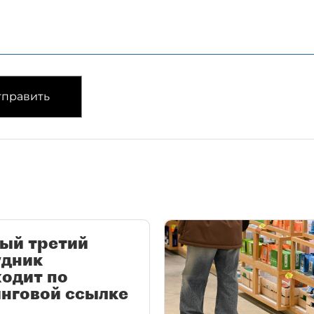
править
ый третий
удник
одит по
нговой ссылке