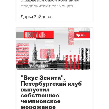
с сырьевой базой компании
предпочитают размещать
заводы в других регионах
Дарья Зайцева
и за границей.
"Вкус Зенита".
Петербургский клуб
выпустил
собственное
чемпионское
мороженое