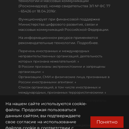
технологий и массовых коммуникаций
(Роскомнадзор), номер свидетельства ЭЛ № ФС 77
- 65426 от 18.04.2016г.
Функционирует при финансовой поддержке
Министерства цифрового развития, связи и
массовых коммуникаций Российской Федерации.
На информационном ресурсе применяются
рекомендательные технологии. Подробнее.
Перечень иностранных и международных
неправительственных организаций, деятельность
↓
которых признана нежелательной:
В России признаны экстремистскими и запрещены
↓
организации:
Организации, СМИ и физические лица, признанные в
↓
России иностранными агентами:
Список организаций, в том числе иностранных и
↓
международных, признанных террористическими
Настоящий ресурс может содержать материалы
На нашем сайте используются cookie-
18+
файлы. Продолжая пользоваться
данным сайтом, вы подтверждаете
Политика конфиденциальности
Понятно
свое согласие на использование
Правила использования информационных
файлов cookie в соответствии с