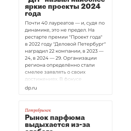
яркие проекты 2024
года
Почти 40 лауреатов — и, судя по
динамике, это не предел. На
рестарте премии "Проект года"
в 2022 году "Деловой Петербург"
наградил 22 компании, в 2023 —
24, в 2024 — 29. Организации
региона определённо стали
смелее заявлять о своих
достижениях. В фокусе
внимания всё больше
dp.ru
направлений, влияющих на
развитие бизнеса и экономики.
И премия "ДП" призвана
Потребрынок
зафиксировать эти истории
Рынок парфюма
успеха.
выдыхается из-за