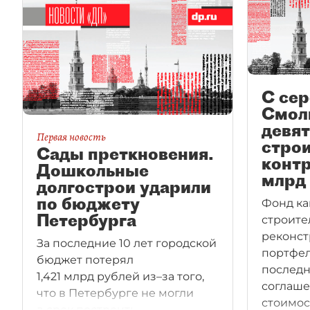
С се
Смол
девят
Первая новость
стро
Сады преткновения.
контр
Дошкольные
млрд
долгострои ударили
по бюджету
Фонд ка
Петербурга
строите
реконст
За последние 10 лет городской
портфел
бюджет потерял
послед
1,421 млрд рублей из–за того,
соглаше
что в Петербурге не могли
стоимос
в срок построить