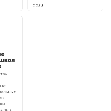
dp.ru
ие
 школ
в
ству
рые
циальные
ры
оки
садов