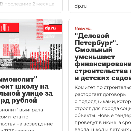
 В последние 2 месяца
dp.ru
было прекращено
ние еще девяти
тов фонда, в том числе
Новости
ительство двух школ и
"Деловой
садов.
Петербург".
Смольный
уменьшает
финансирован
строительства
и детских садо
ммонолит"
оит школу на
Комитет по строитель
ьной улице за
расторгает договоры
лрд рублей
с подрядчиками, кото
строят для города со
нолит" выиграла
объекты. Новые тенде
комитета по
проведут в июне, а ср
льству на возведение
ввода школ и детских 
а 1375 мест на