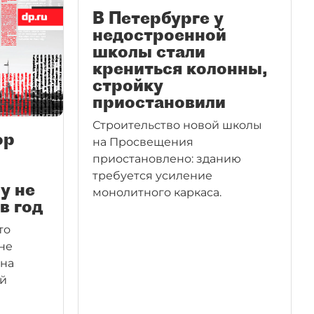
В Петербурге у
недостроенной
школы стали
крениться колонны,
стройку
приостановили
Строительство новой школы
ор
на Просвещения
приостановлено: зданию
требуется усиление
у не
монолитного каркаса.
в год
то
не
 на
ой