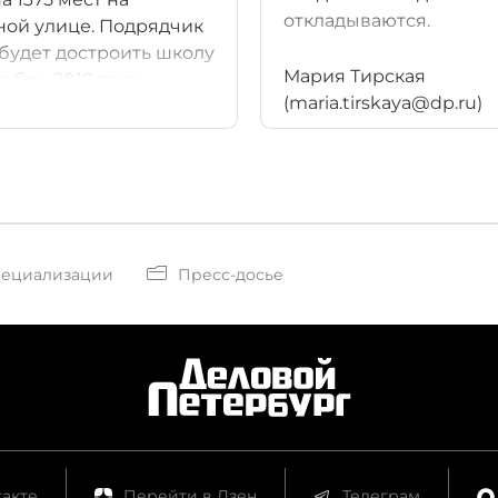
откладываются.
ой улице. Подрядчик
будет достроить школу
Мария Тирская
кабря 2018 года.
(maria.tirskaya@dp.ru)
пециализации
Пресс-досье
акте
Перейти в Дзен
Телеграм