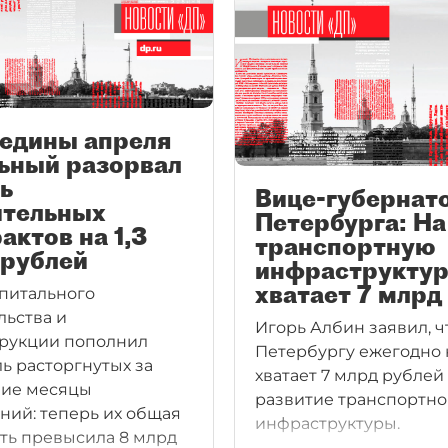
редины апреля
ьный разорвал
ь
Вице-губернат
ительных
Петербурга: На
актов на 1,3
транспортную
 рублей
инфраструктур
хватает 7 млрд 
питального
льства и
Игорь Албин заявил, ч
рукции пополнил
Петербургу ежегодно 
ь расторгнутых за
хватает 7 млрд рублей
ние месяцы
развитие транспортн
ний: теперь их общая
инфраструктуры.
ть превысила 8 млрд