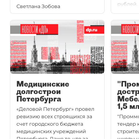
рублей.
Светлана Зобова
или отремонтировать
весны 
дошкольные учреждения. "ДП"
исполне
насчитал 27 проблемных
контрак
детских садов, чья стоимость
на стро
за время строительства
детских 
заметно возросла. Это
происходило в процессе
многократного расторжения
контрактов с одними
поставщиками
и заключения — с другими.
Медицинские
"Про
долгострои
достр
Петербурга
Мебел
1,5 м
«Деловой Петербург» провел
ревизию всех строящихся за
"Проммо
счет городского бюджета
тендер 
медицинских учреждений
строите
Петербурга. Даже те, что за
школы н