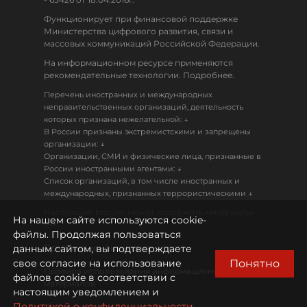
Функционирует при финансовой поддержке
Министерства цифрового развития, связи и
массовых коммуникаций Российской Федерации.
На информационном ресурсе применяются
рекомендательные технологии. Подробнее.
Перечень иностранных и международных
неправительственных организаций, деятельность
↓
которых признана нежелательной:
В России признаны экстремистскими и запрещены
↓
организации:
Организации, СМИ и физические лица, признанные в
↓
России иностранными агентами:
Список организаций, в том числе иностранных и
↓
международных, признанных террористическими
Настоящий ресурс может содержать материалы
На нашем сайте используются cookie-
18+
файлы. Продолжая пользоваться
данным сайтом, вы подтверждаете
Политика конфиденциальности
Понятно
свое согласие на использование
Правила использования информационных
файлов cookie в соответствии с
материалов
настоящим уведомлением и
Политикой о конфиденциальности.
Охрана труда