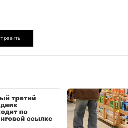
править
ый третий
удник
одит по
нговой ссылке