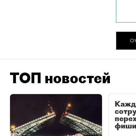
От
ТОП новостей
Кажд
сотр
перех
фиши