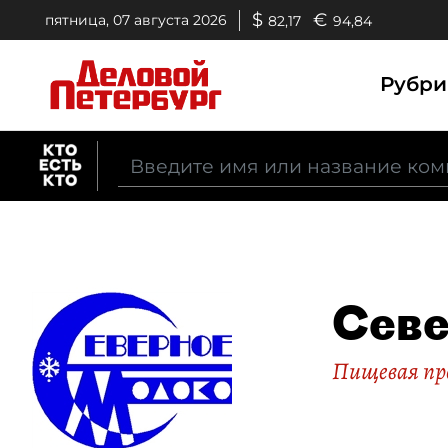
$
€
пятница, 07 августа 2026
82,17
94,84
Рубр
Севе
Пищевая п