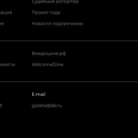
Судебный репортер
рация
Проект года
ия
Новости подписчиков
Вмедицине.рф
имости
WelcomeZone
E-mail
8
gazeta@dp.ru