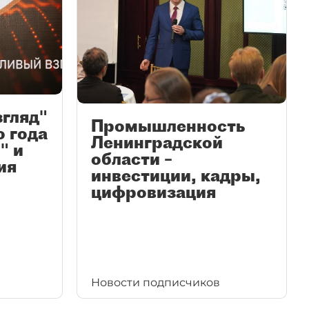
згляд"
Промышленность
ю года
Ленинградской
" и
области –
ия
инвестиции, кадры,
цифровизация
Новости подписчиков