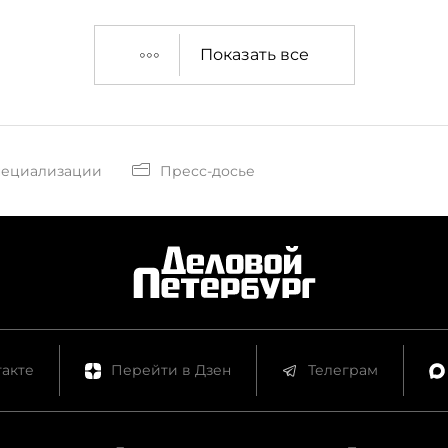
Показать все
пециализации
Пресс-досье
акте
Перейти в Дзен
Телеграм