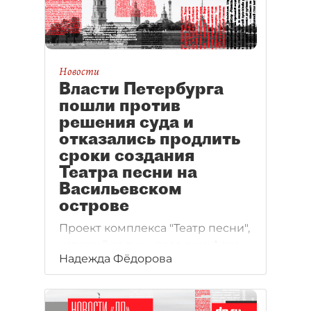
денег и ошибки при
согласовании с властями.
Новости
Власти Петербурга
пошли против
решения суда и
отказались продлить
сроки создания
Театра песни на
Васильевском
острове
Проект комплекса "Театр песни",
который задумывала еще Алла
Надежда Фёдорова
Пугачева, снова оказался под
вопросом. Комитет по
инвестициям отказался