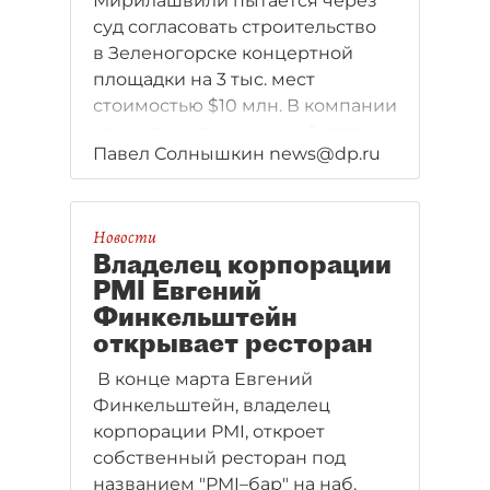
Мирилашвили пытается через
суд согласовать строительство
в Зеленогорске концертной
площадки на 3 тыс. мест
стоимостью $10 млн. В компании
надеются, что со сменой главы
Павел Солнышкин news@dp.ru
комитета по строительству,
процесс сдвинется с мертвой
точки.
Новости
Владелец корпорации
PMI Евгений
Финкельштейн
открывает ресторан
В конце марта Евгений
Финкельштейн, владелец
корпорации PMI, откроет
собственный ресторан под
названием "PMI–бар" на наб.