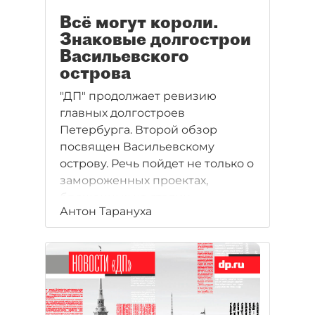
Всё могут короли.
Знаковые долгострои
Васильевского
острова
"ДП" продолжает ревизию
главных долгостроев
Петербурга. Второй обзор
посвящен Васильевскому
острову. Речь пойдет не только о
замороженных проектах,
брошенных на стадии
Антон Тарануха
строительства. Многие
амбициозные идеи
обсуждались годами, но так и
остались на бумаге. Реализовать
их помешали банкротство
заказчиков, нехватка бюджетных