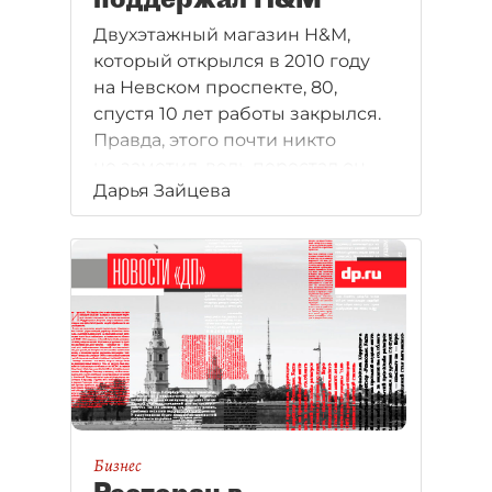
Двухэтажный магазин H&M,
который открылся в 2010 году
на Невском проспекте, 80,
спустя 10 лет работы закрылся.
Правда, этого почти никто
не заметил, ведь перестал он
Дарья Зайцева
функционировать ещё в начале
октября. На самом деле такие
знаковые ротации формируют
определённую тенденцию —
арендаторы стали покидать
крупные помещения и больше
не нуждаются в имиджевых
локациях.
Бизнес