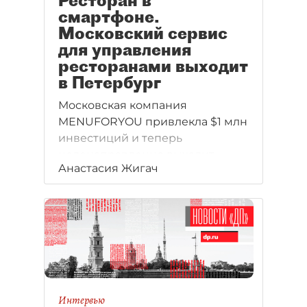
Ресторан в
смартфоне.
Московский сервис
для управления
ресторанами выходит
в Петербург
Московская компания
MENUFORYOU привлекла $1 млн
инвестиций и теперь
целенаправленно выходит
Анастасия Жигач
на рынок Петербурга.
Интервью