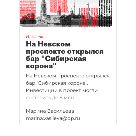
Новости
На Невском
проспекте открылся
бар "Сибирская
корона"
На Невском проспекте открылся
бар "Сибирская корона".
Инвестиции в проект могли
составить до 8 млн
рублей.Эксперты рынка
Марина Васильева
считают, что размещение
marina.vasileva@dp.ru
на главной улице города —
большой риск для одиночного
заведения.