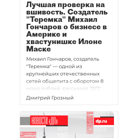
Лучшая проверка на
вшивость. Создатель
"Теремка" Михаил
Гончаров о бизнесе в
Америке и
хвастунишке Илоне
Маске
Михаил Гончаров, создатель
"Теремка" — одной из
крупнейших отечественных
сетей общепита с оборотом 8
млрд рублей, рассказал "ДП",
зачем он пошел
Дмитрий Грозный
на американский рынок,
и объяснил, почему он считает
Илона Маска хвастунишкой.