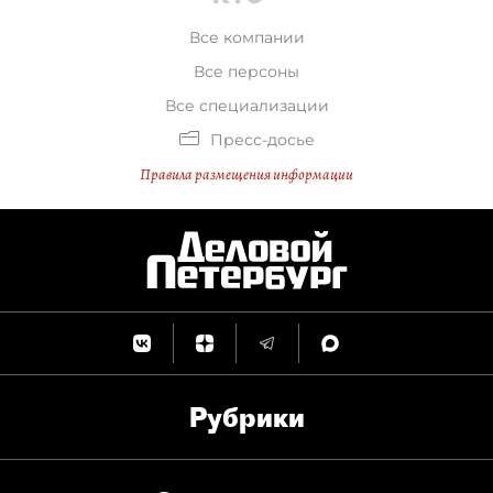
Все компании
Все персоны
Все специализации
Пресс-досье
Правила размещения информации
Рубрики