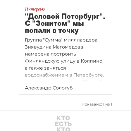
Интервью
"Деловой Петербург".
С "Зенитом" мы
попали в точку
Группа "Сумма" миллиардера
Зиявудина Магомедова
намерена построить
Финляндскую улицу в Колпино,
а также заняться
водоснабжением в Петербурге.
Чем интересна группе "Сумма"
Александр Сологуб
Северная столица, рассказал
"ДП" вице–президент группы
Константин Панин.
Показано: 1 из 1