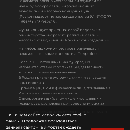
Зарегистрировано Федеральной службой по
надзору в сфере связи, информационных
технологий и массовых коммуникаций
(Роскомнадзор), номер свидетельства ЭЛ № ФС 77
- 65426 от 18.04.2016г.
Функционирует при финансовой поддержке
Министерства цифрового развития, связи и
массовых коммуникаций Российской Федерации.
На информационном ресурсе применяются
рекомендательные технологии. Подробнее.
Перечень иностранных и международных
неправительственных организаций, деятельность
↓
которых признана нежелательной:
В России признаны экстремистскими и запрещены
↓
организации:
Организации, СМИ и физические лица, признанные в
↓
России иностранными агентами:
Список организаций, в том числе иностранных и
↓
международных, признанных террористическими
Настоящий ресурс может содержать материалы
На нашем сайте используются cookie-
18+
файлы. Продолжая пользоваться
данным сайтом, вы подтверждаете
Политика конфиденциальности