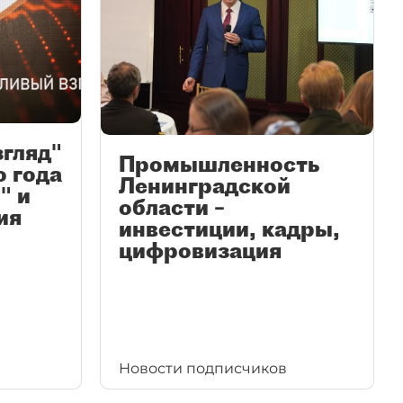
згляд"
Промышленность
ю года
Ленинградской
" и
области –
ия
инвестиции, кадры,
цифровизация
Новости подписчиков