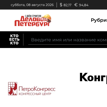
$
€
суббота, 08 августа 2026
82,17
94,84
Рубр
Конг