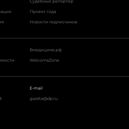
Судебный репортер
рация
Проект года
ия
Новости подписчиков
Вмедицине.рф
имости
WelcomeZone
E-mail
8
gazeta@dp.ru