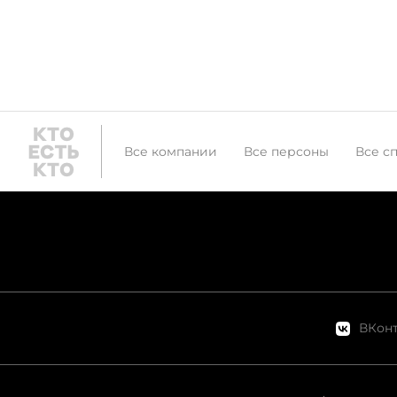
Все компании
Все персоны
Все с
ВКонт