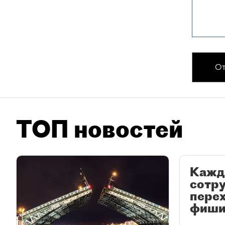
От
ТОП новостей
Кажд
сотр
перех
фиши