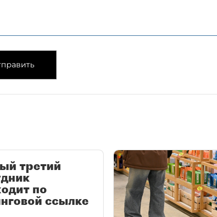
править
ый третий
удник
одит по
нговой ссылке