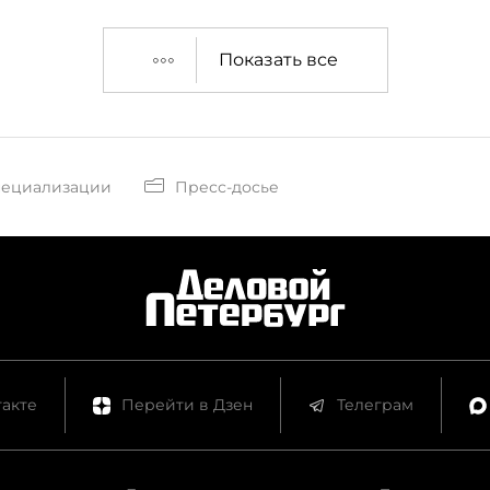
Показать все
пециализации
Пресс-досье
акте
Перейти в Дзен
Телеграм