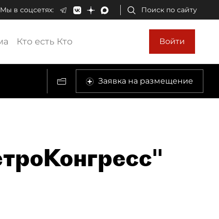
Мы в соцсетях:
Поиск по сайту
ма
Кто есть Кто
Войти
Заявка на размещение
етроКонгресс"