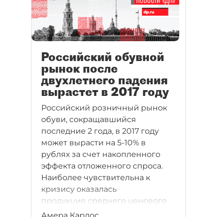
Российский обувной
рынок после
двухлетнего падения
вырастет в 2017 году
Российский розничный рынок
обуви, сокращавшийся
последние 2 года, в 2017 году
может вырасти на 5-10% в
рублях за счет накопленного
эффекта отложенного спроса.
Наиболее чувствительна к
кризису оказалась
продукция среднего ценового
сегмента, которая из-за роста
Амера Карлос