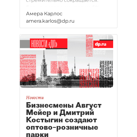
стремительно сокращается.
Если в январе он упал на 6%,
Амера Карлос
то в апреле уже на 20%.
amera.karlos@dp.ru
Эксперты считают,
что в ближайшие месяцы тренд
продолжится.
Новости
Бизнесмены Август
Мейер и Дмитрий
Костыгин создают
оптово–розничные
парки