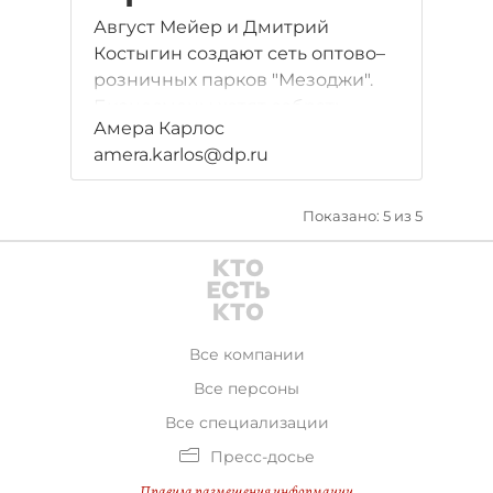
Август Мейер и Дмитрий
Костыгин создают сеть оптово–
розничных парков "Мезоджи".
Бизнесмены хотят собрать
Амера Карлос
разных операторов розницы —
amera.karlos@dp.ru
от продуктовых до магазинов
DIY, торгующих в низком
ценовом сегменте (лоукостеры,
Показано: 5 из 5
дискаунтеры, аутлеты).
Все компании
Все персоны
Все специализации
Пресс-досье
Правила размещения информации