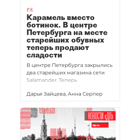
P.S.
Карамель вместо
ботинок. В центре
Петербурга на месте
старейших обувных
теперь продают
сладости
В центре Петербурга закрылись
два старейших магазина сети
Salamander. Теперь
там продается не обувь,
Дарья Зайцева, Анна Серпер
а сладости.