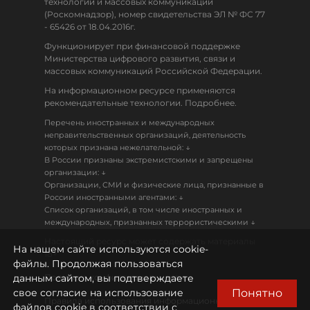
технологий и массовых коммуникаций
(Роскомнадзор), номер свидетельства ЭЛ № ФС 77
- 65426 от 18.04.2016г.
Функционирует при финансовой поддержке
Министерства цифрового развития, связи и
массовых коммуникаций Российской Федерации.
На информационном ресурсе применяются
рекомендательные технологии. Подробнее.
Перечень иностранных и международных
неправительственных организаций, деятельность
↓
которых признана нежелательной:
В России признаны экстремистскими и запрещены
↓
организации:
Организации, СМИ и физические лица, признанные в
↓
России иностранными агентами:
Список организаций, в том числе иностранных и
↓
международных, признанных террористическими
Настоящий ресурс может содержать материалы
На нашем сайте используются cookie-
18+
файлы. Продолжая пользоваться
данным сайтом, вы подтверждаете
Политика конфиденциальности
Понятно
свое согласие на использование
Правила использования информационных
файлов cookie в соответствии с