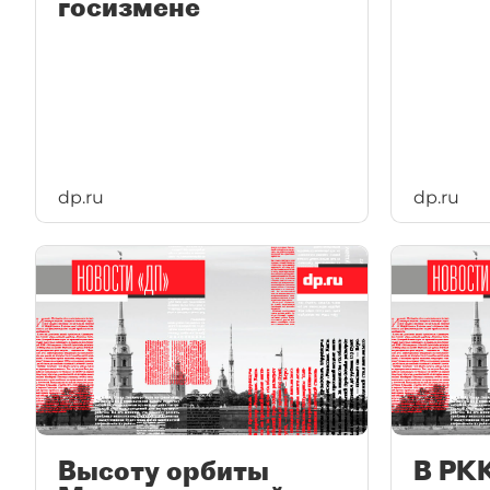
госизмене
dp.ru
dp.ru
Высоту орбиты
В РК