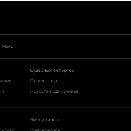
Макс
Судебный репортер
рация
Проект года
ия
Новости подписчиков
Вмедицине.рф
имости
WelcomeZone