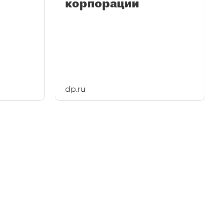
корпорации
dp.ru