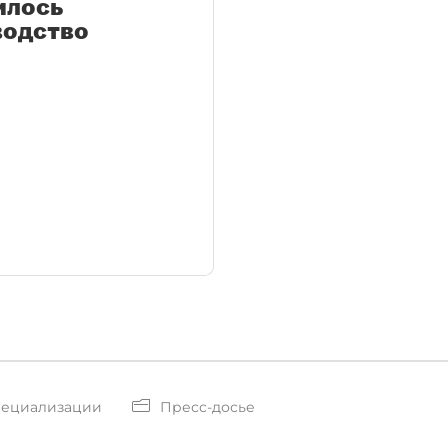
илось
водство
пециализации
Пресс-досье