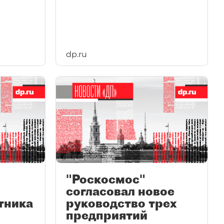
dp.ru
"Роскосмос"
согласовал новое
тника
руководство трех
предприятий