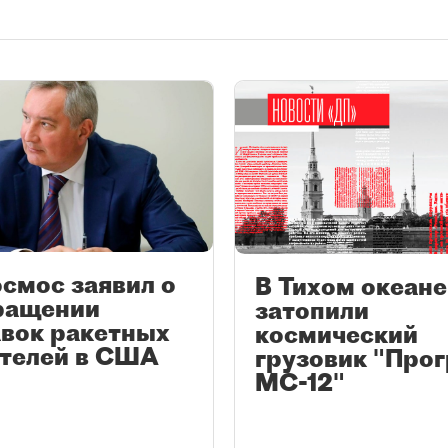
смос заявил о
В Тихом океане
ращении
затопили
авок ракетных
космический
ателей в США
грузовик "Прог
МС-12"