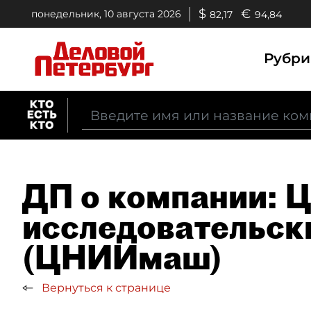
$
€
понедельник, 10 августа 2026
82,17
94,84
Рубр
ДП о компании: 
исследовательск
(ЦНИИмаш)
Вернуться к странице