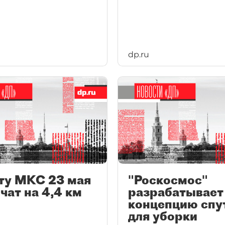
dp.ru
ту МКС 23 мая
"Роскосмос"
чат на 4,4 км
разрабатывает
концепцию спу
для уборки