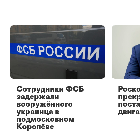
Сотрудники ФСБ
Роско
задержали
прек
вооружённого
пост
украинца в
двиг
подмосковном
Королёве