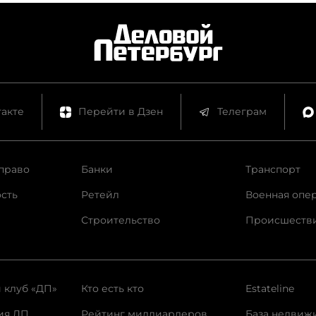
акте
Перейти в Дзен
Телеграм
право
Банки
Транспорт
сть
Ретейл
Военная опе
Строительство
Происшеств
 клуб «ДП»
Кто есть кто
Estateline
ия ДП
Рейтинг миллиардеров
База недвиж