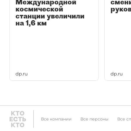
Международной
смен
космической
руко
станции увеличили
на 1,6 км
dp.ru
dp.ru
Все компании
Все персоны
Все с