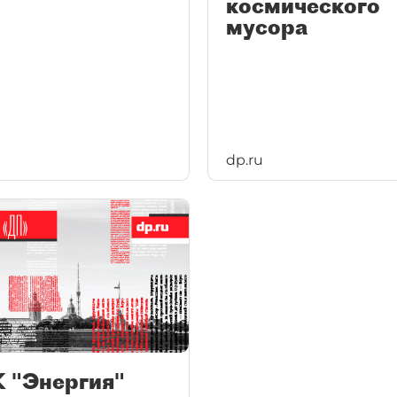
космического
мусора
dp.ru
К "Энергия"