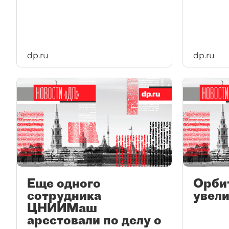
dp.ru
dp.ru
Еще одного
Орби
сотрудника
увели
ЦНИИМаш
арестовали по делу о