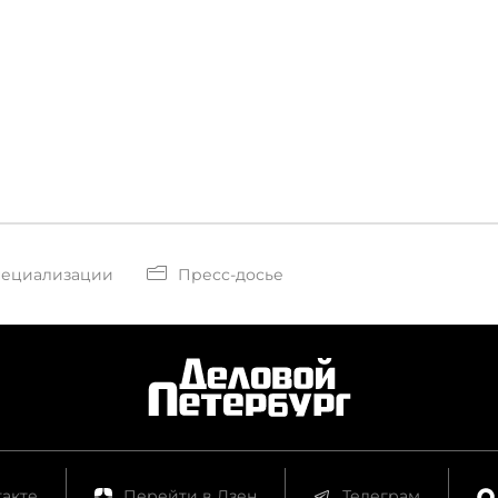
пециализации
Пресс-досье
акте
Перейти в Дзен
Телеграм