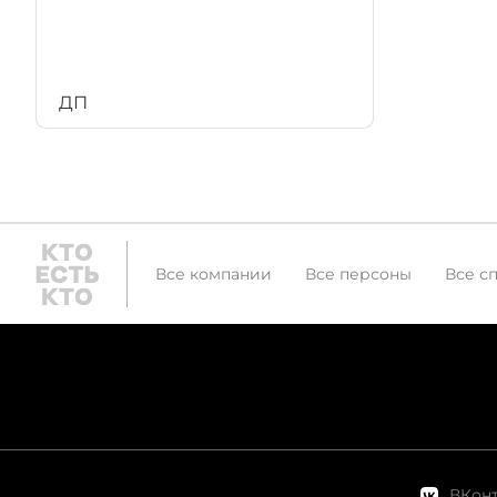
ДП
Все компании
Все персоны
Все с
ВКонт