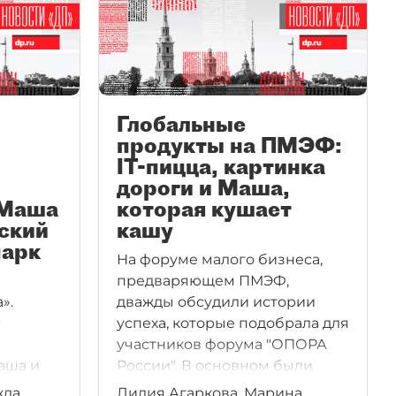
Глобальные
продукты на ПМЭФ:
IT-пицца, картинка
дороги и Маша,
"Маша
которая кушает
ский
кашу
парк
На форуме малого бизнеса,
предваряющем ПМЭФ,
».
дважды обсудили истории
м
успеха, которые подобрала для
участников форума "ОПОРА
аша и
России". В основном были
 объект
представлены
жда
Лилия Агаркова, Марина