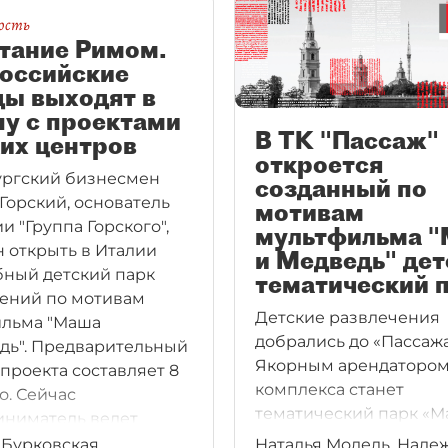
вость
тание Римом.
российские
ды выходят в
у с проектами
В ТК "Пассаж"
их центров
откроется
ргский бизнесмен
созданный по
Горский, основатель
мотивам
и "Группа Горского",
мультфильма 
 открыть в Италии
и Медведь" дет
ный детский парк
тематический 
ений по мотивам
Детские развлечения
ильма "Маша
добрались до «Пассажа
дь". Предварительный
Якорным арендаторо
проекта составляет 8
комплекса станет
о. Сейчас
тематический парк «М
ниматель ведет
Медведь». Это первый
оры с несколькими
 Бурковская,
Наталья Модель, Наде