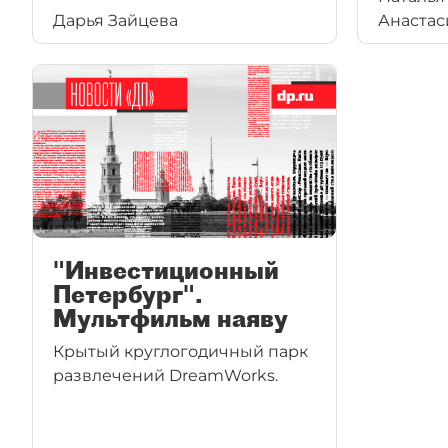
площадк
Дарья Зайцева
Анастас
развивающих анимационных
площад
фильмов называют детей
готовитс
по имени — это первый
российс
интерактивный проект
в городе.
"Инвестиционный
Петербург".
Мультфильм наяву
Крытый круглогодичный парк
развлечений DreamWorks.