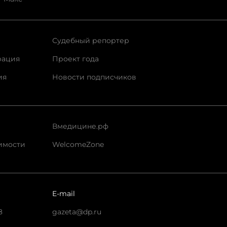
Судебный репортер
рация
Проект года
ия
Новости подписчиков
Вмедицине.рф
имости
WelcomeZone
E-mail
8
gazeta@dp.ru