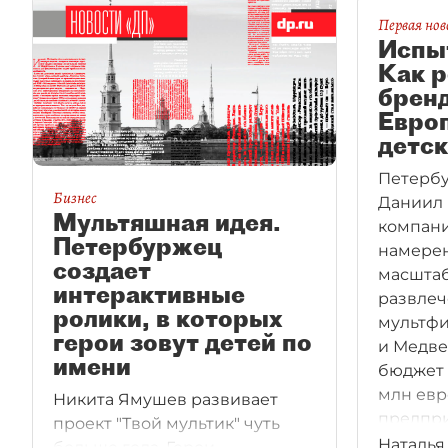
Первая но
Испы
Как 
брен
Европ
детск
Петербу
Бизнес
Даниил 
Мультяшная идея.
компани
Петербуржец
намерен
создает
масштаб
интерактивные
развлеч
ролики, в которых
мультф
герои зовут детей по
и Медве
имени
бюджет 
млн евр
Никита Ямушев развивает
предпри
проект "Твой мультик" чуть
перегов
Наталья
больше года. Герои