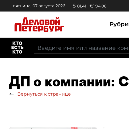
$
€
пятница, 07 августа 2026
81,41
94,06
Рубр
ДП о компании:
Вернуться к странице