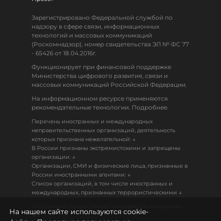
Зарегистрировано Федеральной службой по
надзору в сфере связи, информационных
технологий и массовых коммуникаций
(Роскомнадзор), номер свидетельства ЭЛ № ФС 77
- 65426 от 18.04.2016г.
Функционирует при финансовой поддержке
Министерства цифрового развития, связи и
массовых коммуникаций Российской Федерации.
На информационном ресурсе применяются
рекомендательные технологии. Подробнее.
Перечень иностранных и международных
неправительственных организаций, деятельность
↓
которых признана нежелательной:
В России признаны экстремистскими и запрещены
↓
организации:
Организации, СМИ и физические лица, признанные в
↓
России иностранными агентами:
Список организаций, в том числе иностранных и
↓
международных, признанных террористическими
Настоящий ресурс может содержать материалы
На нашем сайте используются cookie-
18+