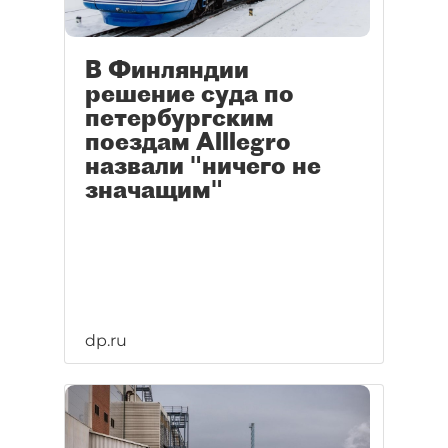
В Финляндии
решение суда по
петербургским
поездам Alllegro
назвали "ничего не
значащим"
dp.ru