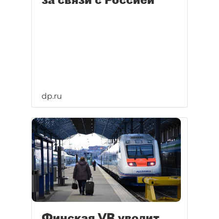
dp.ru
Финская VR уволит