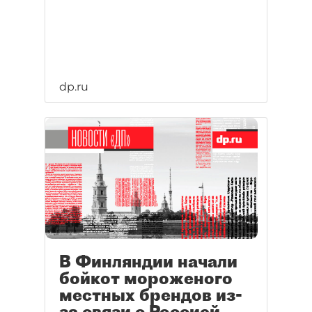
dp.ru
В Финляндии начали
бойкот мороженого
местных брендов из-
за связи с Россией