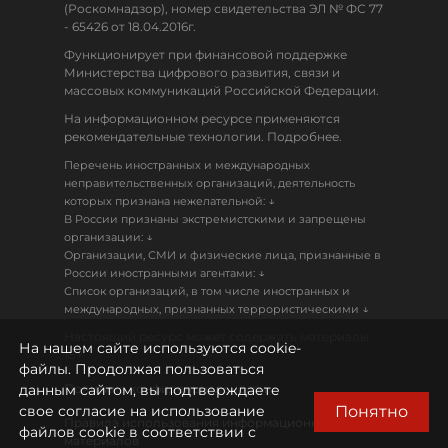
(Роскомнадзор), номер свидетельства ЭЛ № ФС 77
- 65426 от 18.04.2016г.
Функционирует при финансовой поддержке
Министерства цифрового развития, связи и
массовых коммуникаций Российской Федерации.
На информационном ресурсе применяются
рекомендательные технологии. Подробнее.
Перечень иностранных и международных
неправительственных организаций, деятельность
↓
которых признана нежелательной:
В России признаны экстремистскими и запрещены
↓
организации:
Организации, СМИ и физические лица, признанные в
↓
России иностранными агентами:
Список организаций, в том числе иностранных и
↓
международных, признанных террористическими
Настоящий ресурс может содержать материалы
На нашем сайте используются cookie-
18+
файлы. Продолжая пользоваться
данным сайтом, вы подтверждаете
Политика конфиденциальности
Понятно
свое согласие на использование
Правила использования информационных
файлов cookie в соответствии с
материалов