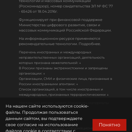
технологий и массовых коммуникаций
(Роскомнадзор), номер свидетельства ЭЛ № ФС 77
- 65426 от 18.04.2016г.
Функционирует при финансовой поддержке
Министерства цифрового развития, связи и
массовых коммуникаций Российской Федерации.
На информационном ресурсе применяются
рекомендательные технологии. Подробнее.
Перечень иностранных и международных
неправительственных организаций, деятельность
↓
которых признана нежелательной:
В России признаны экстремистскими и запрещены
↓
организации:
Организации, СМИ и физические лица, признанные в
↓
России иностранными агентами:
Список организаций, в том числе иностранных и
↓
международных, признанных террористическими
Настоящий ресурс может содержать материалы
На нашем сайте используются cookie-
18+
файлы. Продолжая пользоваться
данным сайтом, вы подтверждаете
Политика конфиденциальности
Понятно
свое согласие на использование
Правила использования информационных
файлов cookie в соответствии с