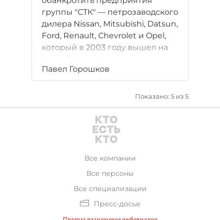
обанкротить предприятия
группы "СТК" — петрозаводского
дилера Nissan, Mitsubishi, Datsun,
Ford, Renault, Chevrolet и Opel,
который в 2003 году вышел на
петербургский рынок.
Павел Горошков
Автохолдинг с годовым
оборотом в 5 млрд рублей
задолжал банкам более 2,5 млрд.
Показано: 5 из 5
Все компании
Все персоны
Все специализации
Пресс-досье
Правила размещения информации