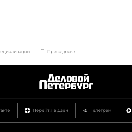
пециализации
Пресс-досье
акте
Перейти в Дзен
Телеграм