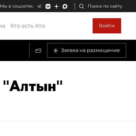
Мы в соцсетях:
Поиск по сайту
ма
Кто есть Кто
Войти
Заявка на размещение
 "Алтын"