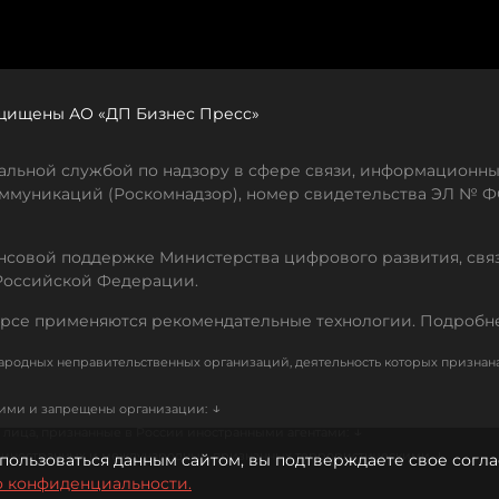
защищены АО «ДП Бизнес Пресс»
льной службой по надзору в сфере связи, информационны
ммуникаций (Роскомнадзор), номер свидетельства ЭЛ № ФС
совой поддержке Министерства цифрового развития, свя
Российской Федерации.
рсе применяются рекомендательные технологии. Подробн
родных неправительственных организаций, деятельность которых признан
↓
кими и запрещены организации:
↓
лица, признанные в России иностранными агентами:
↓
е иностранных и международных, признанных террористическими
пользоваться данным сайтом, вы подтверждаете свое согла
о конфиденциальности.