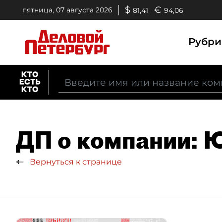
$
€
пятница, 07 августа 2026
81,41
94,06
Рубр
ДП о компании: 
Вернуться к странице