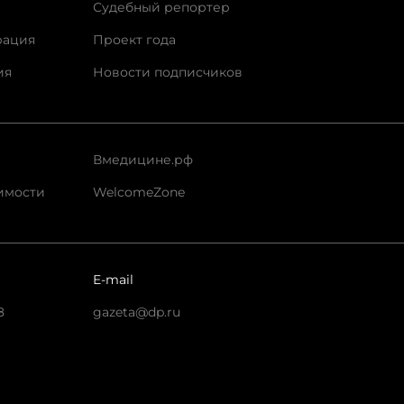
Судебный репортер
рация
Проект года
ия
Новости подписчиков
Вмедицине.рф
имости
WelcomeZone
E-mail
8
gazeta@dp.ru