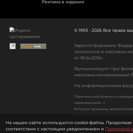
Реклама в издании
© 1993 - 2026 Все права 
Зарегистрировано Федера
технологий и массовых ко
от 18.04.2016г.
Функционирует при финан
массовых коммуникаций 
На информационном ресу
Перечень иностранных и междуна
↓
нежелательной:
В России признаны экстремистс
Организации, СМИ и физические 
Список организаций, в том числ
На нашем сайте используются cookie-файлы. Продолжая 
соответствии с настоящим уведомлением и
Политикой 