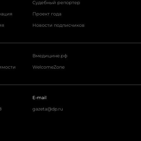
Судебный репортер
рация
Проект года
ия
Новости подписчиков
Вмедицине.рф
имости
WelcomeZone
E-mail
8
gazeta@dp.ru