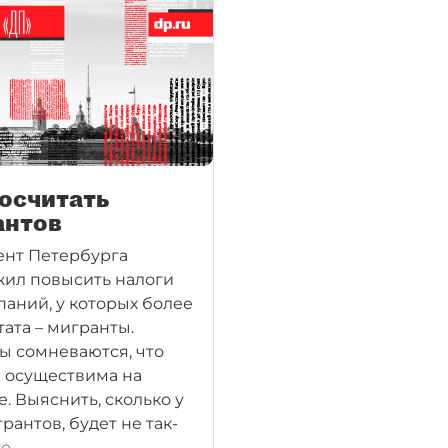
осчитать
антов
нт Петербурга
ил повысить налоги
паний, у которых более
тата – мигранты.
ы сомневаются, что
я осуществима на
е. Выяснить, сколько у
рантов, будет не так-
о.