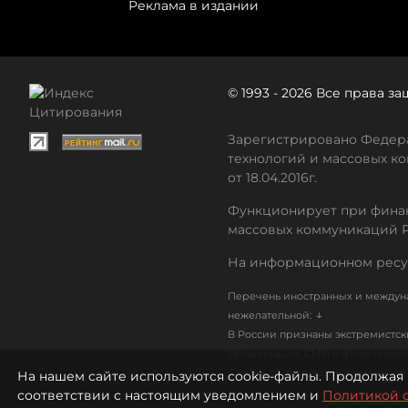
Реклама в издании
© 1993 - 2026 Все права 
Зарегистрировано Федера
технологий и массовых ко
от 18.04.2016г.
Функционирует при финан
массовых коммуникаций 
На информационном ресу
Перечень иностранных и междуна
↓
нежелательной:
В России признаны экстремистс
Организации, СМИ и физические 
Список организаций, в том числ
На нашем сайте используются cookie-файлы. Продолжая 
соответствии с настоящим уведомлением и
Политикой 