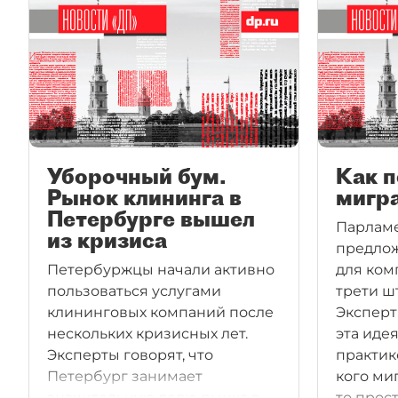
Уборочный бум.
Как п
Рынок клининга в
мигр
Петербурге вышел
Парламе
из кризиса
предлож
Петербуржцы начали активно
для ком
пользоваться услугами
трети ш
клининговых компаний после
Эксперт
нескольких кризисных лет.
эта иде
Эксперты говорят, что
практик
Петербург занимает
кого миг
значительную долю рынка в
то прост