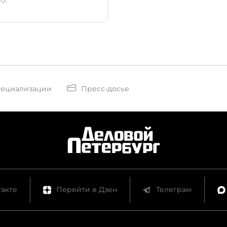
пециализации
Пресс-досье
акте
Перейти в Дзен
Телеграм