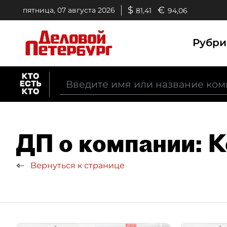
$
€
пятница, 07 августа 2026
81,41
94,06
Рубр
ДП о компании: 
Вернуться к странице