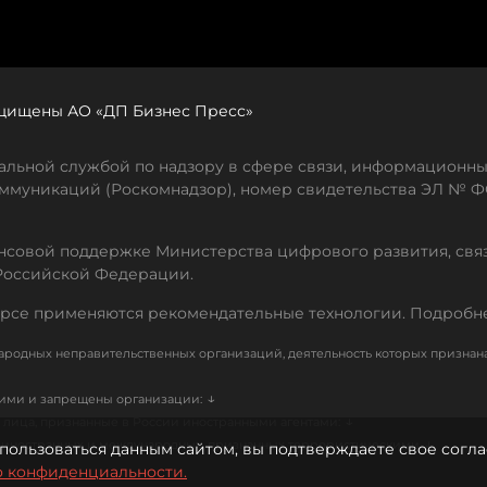
защищены АО «ДП Бизнес Пресс»
льной службой по надзору в сфере связи, информационны
ммуникаций (Роскомнадзор), номер свидетельства ЭЛ № ФС
совой поддержке Министерства цифрового развития, свя
Российской Федерации.
рсе применяются рекомендательные технологии. Подробн
родных неправительственных организаций, деятельность которых признан
↓
кими и запрещены организации:
↓
лица, признанные в России иностранными агентами:
↓
е иностранных и международных, признанных террористическими
пользоваться данным сайтом, вы подтверждаете свое согла
о конфиденциальности.