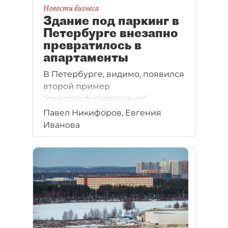
Новости бизнеса
Здание под паркинг в
Петербурге внезапно
превратилось в
апартаменты
В Петербурге, видимо, появился
второй пример
"перепрофилирования"
паркинга под апартаменты.
Павел Никифоров, Евгения
Впрочем, не похоже, чтобы его
Иванова
изначально строили для машин.