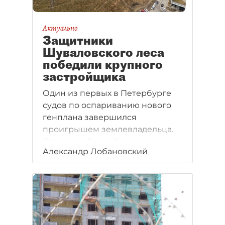
Актуально
Защитники
Шуваловского леса
победили крупного
застройщика
Один из первых в Петербурге
судов по оспариванию нового
генплана завершился
проигрышем землевладельца.
Структура Seven Suns
Александр Лобановский
Development не смогла
добиться признания
незаконным перевода 14 га
земли из зоны жилой застройки
в рекреационную.