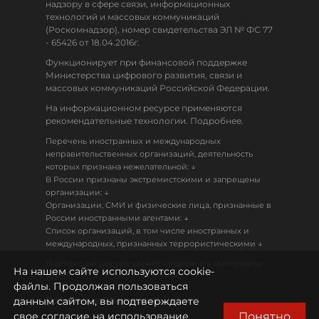
надзору в сфере связи, информационных
технологий и массовых коммуникаций
(Роскомнадзор), номер свидетельства ЭЛ № ФС 77
- 65426 от 18.04.2016г.
Функционирует при финансовой поддержке
Министерства цифрового развития, связи и
массовых коммуникаций Российской Федерации.
На информационном ресурсе применяются
рекомендательные технологии. Подробнее.
Перечень иностранных и международных
неправительственных организаций, деятельность
↓
которых признана нежелательной:
В России признаны экстремистскими и запрещены
↓
организации:
Организации, СМИ и физические лица, признанные в
↓
России иностранными агентами:
Список организаций, в том числе иностранных и
↓
международных, признанных террористическими
Настоящий ресурс может содержать материалы
На нашем сайте используются cookie-
18+
файлы. Продолжая пользоваться
данным сайтом, вы подтверждаете
Политика конфиденциальности
Понятно
свое согласие на использование