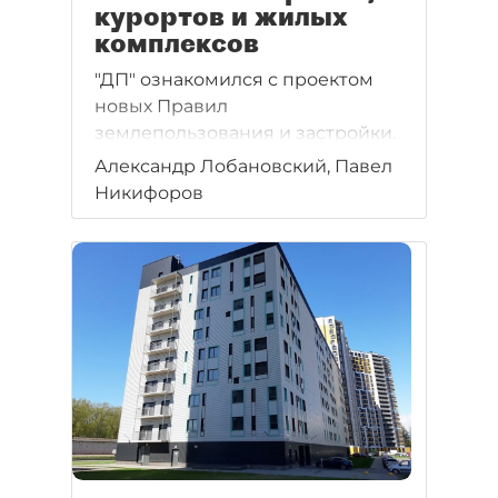
курортов и жилых
комплексов
"ДП" ознакомился с проектом
новых Правил
землепользования и застройки.
Там нашлись спецзоны
Александр Лобановский, Павел
для небоскрёбов
Никифоров
и круглогодичных курортов,
а также возможности построить
больше жилья на единицу
площади участка.