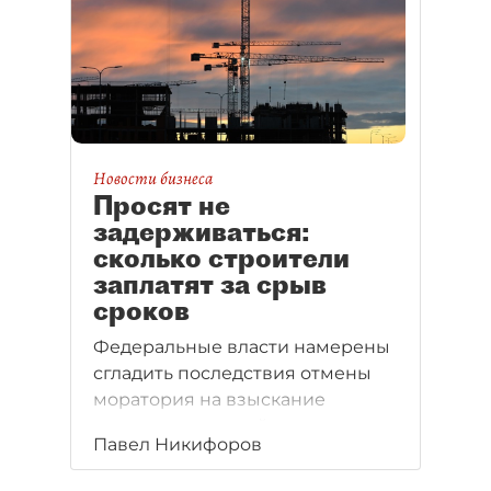
Новости бизнеса
Просят не
задерживаться:
сколько строители
заплатят за срыв
сроков
Федеральные власти намерены
сгладить последствия отмены
моратория на взыскание
неустоек с застройщиков,
Павел Никифоров
действующего до конца
2025 года.