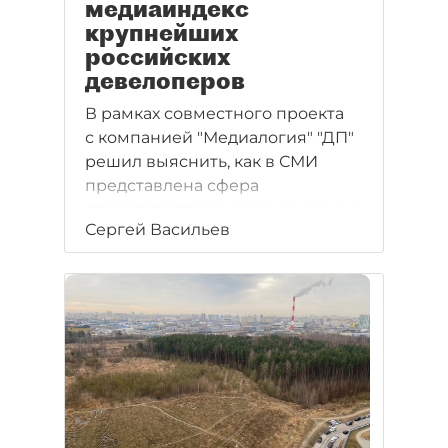
медиаиндекс
крупнейших
российских
девелоперов
В рамках совместного проекта
с компанией "Медиалогия" "ДП"
решил выяснить, как в СМИ
представлена сфера
строительства и какие основные
Сергей Васильев
события отрасли отражены
в публикациях.