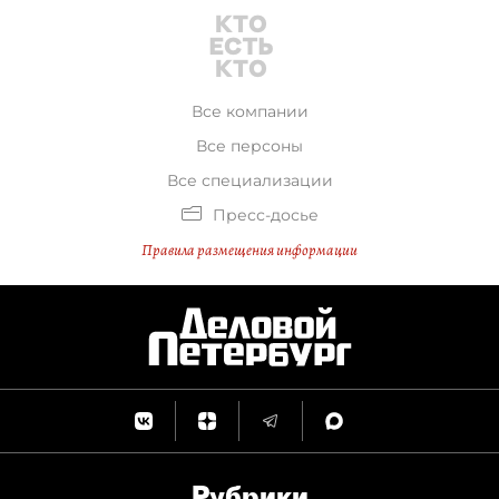
Все компании
Все персоны
Все специализации
Пресс-досье
Правила размещения информации
Рубрики