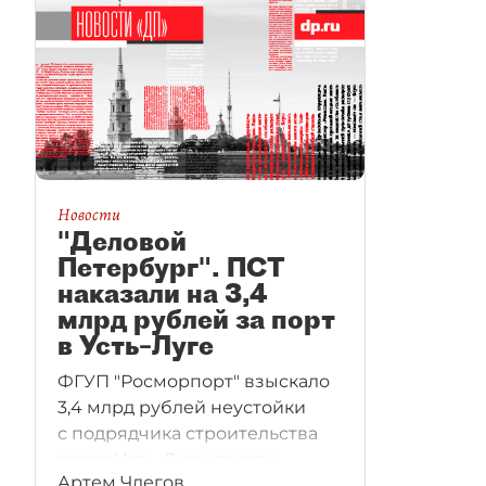
Новости
"Деловой
Петербург". ПСТ
наказали на 3,4
млрд рублей за порт
в Усть–Луге
ФГУП "Росморпорт" взыскало
3,4 млрд рублей неустойки
с подрядчика строительства
порта Усть–Луга, группы
Артем Члегов
компаний "ПСТ", за срыв