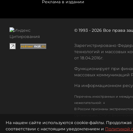
Реклама в издании
© 1993 - 2026 Все права 
Зарегистрировано Федера
технологий и массовых ко
от 18.04.2016г.
Функционирует при финан
массовых коммуникаций 
На информационном ресу
Перечень иностранных и междуна
↓
нежелательной:
В России признаны экстремистс
Организации, СМИ и физические 
Список организаций, в том числ
На нашем сайте используются cookie-файлы. Продолжая 
соответствии с настоящим уведомлением и
Политикой 