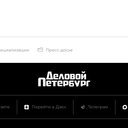
пециализации
Пресс-досье
акте
Перейти в Дзен
Телеграм