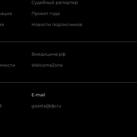
Судебный репортер
рация
Проект года
ия
Новости подписчиков
Вмедицине.рф
имости
WelcomeZone
E-mail
8
gazeta@dp.ru