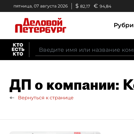
$
€
пятница, 07 августа 2026
82,17
94,84
Рубр
ДП о компании: 
Вернуться к странице