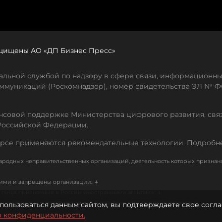
защищены АО «ДП Бизнес Пресс»
льной службой по надзору в сфере связи, информационны
ммуникаций (Роскомнадзор), номер свидетельства ЭЛ № ФС
совой поддержке Министерства цифрового развития, свя
Российской Федерации.
рсе применяются рекомендательные технологии. Подробн
родных неправительственных организаций, деятельность которых признан
↓
кими и запрещены организации:
↓
лица, признанные в России иностранными агентами:
↓
е иностранных и международных, признанных террористическими
пользоваться данным сайтом, вы подтверждаете свое согла
о конфиденциальности.