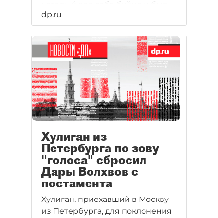
который вел себя буйно и был
dp.ru
выведен из храма.
Хулиган из
Петербурга по зову
"голоса" сбросил
Дары Волхвов с
постамента
Хулиган, приехавший в Москву
из Петербурга, для поклонения