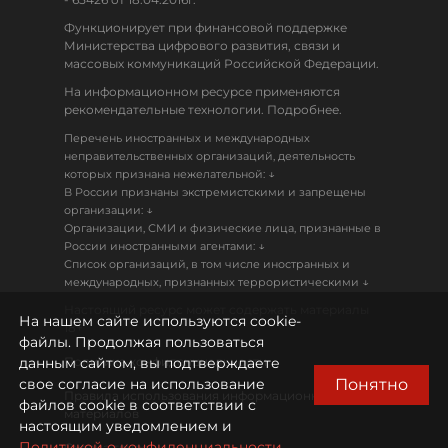
Функционирует при финансовой поддержке
Министерства цифрового развития, связи и
массовых коммуникаций Российской Федерации.
На информационном ресурсе применяются
рекомендательные технологии. Подробнее.
Перечень иностранных и международных
неправительственных организаций, деятельность
↓
которых признана нежелательной:
В России признаны экстремистскими и запрещены
↓
организации:
Организации, СМИ и физические лица, признанные в
↓
России иностранными агентами:
Список организаций, в том числе иностранных и
↓
международных, признанных террористическими
Настоящий ресурс может содержать материалы
На нашем сайте используются cookie-
18+
файлы. Продолжая пользоваться
данным сайтом, вы подтверждаете
Политика конфиденциальности
Понятно
свое согласие на использование
Правила использования информационных
файлов cookie в соответствии с
материалов
настоящим уведомлением и
Политикой о конфиденциальности.
Охрана труда