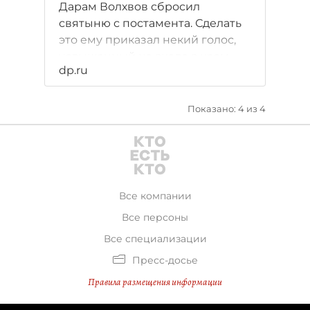
Дарам Волхвов сбросил
святыню с постамента. Сделать
это ему приказал некий голос,
услышанный на входе в храм.
dp.ru
Показано: 4 из 4
Все компании
Все персоны
Все специализации
Пресс-досье
Правила размещения информации