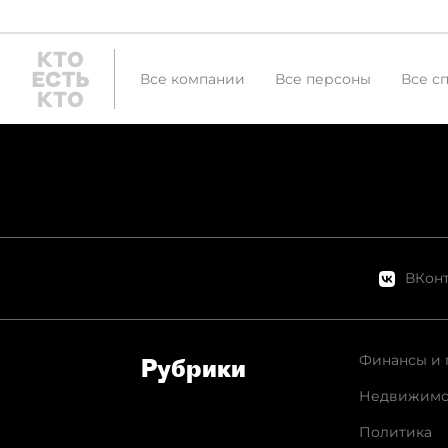
Все компании
Все персоны
Все с
ВКонт
Финансы и 
Рубрики
Недвижимо
Политика