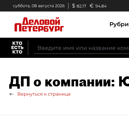
$
€
суббота, 08 августа 2026
82,17
94,84
Рубр
ДП о компании: 
Вернуться к странице