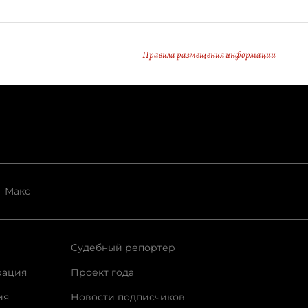
Правила размещения информации
Макс
Судебный репортер
рация
Проект года
ия
Новости подписчиков