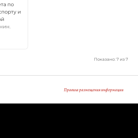
та по
спорту и
ой
нин.
Показано: 7 из 7
Правила размещения информации