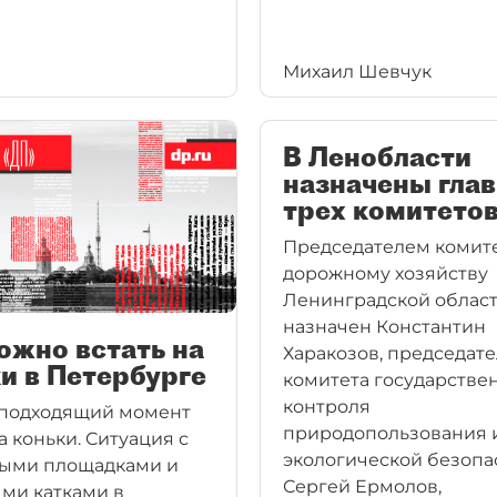
Михаил Шевчук
В Ленобласти
назначены гла
трех комитето
Председателем комите
дорожному хозяйству
Ленинградской облас
назначен Константин
ожно встать на
Харакозов, председат
и в Петербурге
комитета государстве
контроля
 подходящий момент
природопользования 
а коньки. Cитуация с
экологической безопа
ными площадками и
Сергей Ермолов,
ми катками в