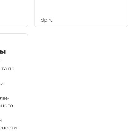
dp.ru
вы
в
та по
ти
елем
нного
и
сности -