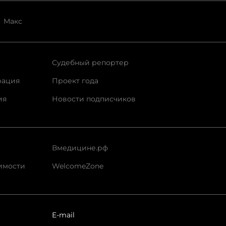
Макс
Судебный репортер
рация
Проект года
ия
Новости подписчиков
Вмедицине.рф
имости
WelcomeZone
E-mail