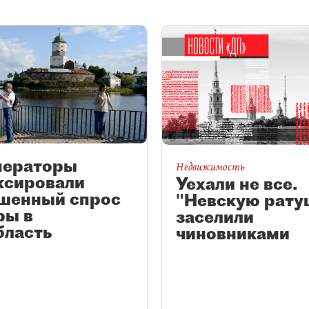
ператоры
Недвижимость
ксировали
Уехали не все.
шенный спрос
"Невскую рату
ры в
заселили
бласть
чиновниками