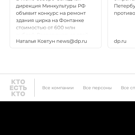
дирекция Минкультуры РФ
Петербу
объявит конкурс на ремонт
противо
здания цирка на Фонтанке
стоимостью от 600 млн
рублей. Распоряжаться этой
Наталья Ковтун news@dp.ru
dp.ru
суммой будет новый
гендиректор цирка - с экс-
главой Виктором Ловковым не
стали продлевать контракт..
Все компании
Все персоны
Все с