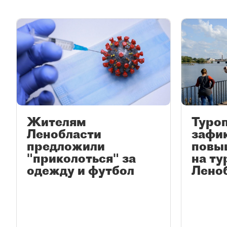
Жителям
Туро
Ленобласти
зафи
предложили
повы
"приколоться" за
на ту
одежду и футбол
Лено