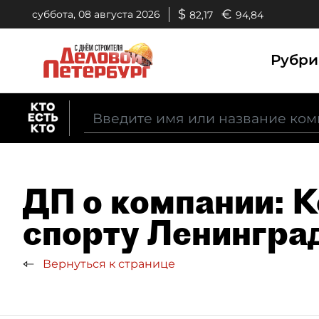
$
€
суббота, 08 августа 2026
82,17
94,84
Рубр
ДП о компании: К
спорту Ленингра
Вернуться к странице