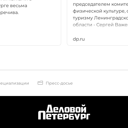
председателем комите
рге весьма
физической культуре, 
речива.
туризму Ленинградск
области - Сергей Важе
dp.ru
пециализации
Пресс-досье