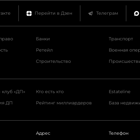
акте
Перейти в Дзен
Телеграм
право
Банки
Транспорт
сть
Ретейл
Военная опе
Строительство
Происшеств
 клуб «ДП»
Кто есть кто
Estateline
ия ДП
Рейтинг миллиардеров
База недвиж
Адрес
Телефон