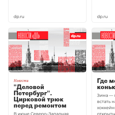
dp.ru
dp.ru
Где м
Новости
"Деловой
коньк
Петербург".
Зима —
Цирковой трюк
встать н
перед ремонтом
хоккей
В июне Северо–Западная
открыты