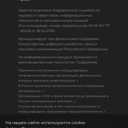
Зарегистрировано Федеральной службой по
надзору в сфере связи, информационных
технологий и массовых коммуникаций
(Роскомнадзор), номер свидетельства ЭЛ № ФС 77
- 65426 от 18.04.2016г.
Функционирует при финансовой поддержке
Министерства цифрового развития, связи и
массовых коммуникаций Российской Федерации.
На информационном ресурсе применяются
рекомендательные технологии. Подробнее.
Перечень иностранных и международных
неправительственных организаций, деятельность
↓
которых признана нежелательной:
В России признаны экстремистскими и запрещены
↓
организации:
Организации, СМИ и физические лица, признанные в
↓
России иностранными агентами:
Список организаций, в том числе иностранных и
↓
международных, признанных террористическими
Настоящий ресурс может содержать материалы
На нашем сайте используются cookie-
18+