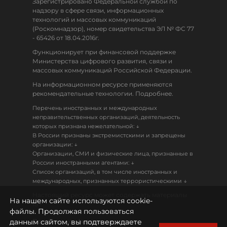
Зарегистрировано Федеральной службой по
надзору в сфере связи, информационных
технологий и массовых коммуникаций
(Роскомнадзор), номер свидетельства ЭЛ № ФС 77
- 65426 от 18.04.2016г.
Функционирует при финансовой поддержке
Министерства цифрового развития, связи и
массовых коммуникаций Российской Федерации.
На информационном ресурсе применяются
рекомендательные технологии. Подробнее.
Перечень иностранных и международных
неправительственных организаций, деятельность
↓
которых признана нежелательной:
В России признаны экстремистскими и запрещены
↓
организации:
Организации, СМИ и физические лица, признанные в
↓
России иностранными агентами:
Список организаций, в том числе иностранных и
↓
международных, признанных террористическими
Настоящий ресурс может содержать материалы
На нашем сайте используются cookie-
18+
файлы. Продолжая пользоваться
данным сайтом, вы подтверждаете
Политика конфиденциальности