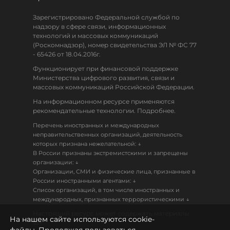
Зарегистрировано Федеральной службой по
надзору в сфере связи, информационных
технологий и массовых коммуникаций
(Роскомнадзор), номер свидетельства ЭЛ № ФС 77
- 65426 от 18.04.2016г.
Функционирует при финансовой поддержке
Министерства цифрового развития, связи и
массовых коммуникаций Российской Федерации.
На информационном ресурсе применяются
рекомендательные технологии. Подробнее.
Перечень иностранных и международных
неправительственных организаций, деятельность
↓
которых признана нежелательной:
В России признаны экстремистскими и запрещены
↓
организации:
Организации, СМИ и физические лица, признанные в
↓
России иностранными агентами:
Список организаций, в том числе иностранных и
↓
международных, признанных террористическими
Настоящий ресурс может содержать материалы
На нашем сайте используются cookie-
18+