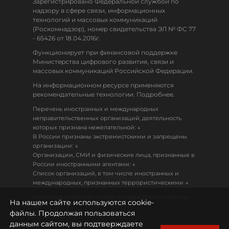
Зарегистрировано Федеральной службой по
надзору в сфере связи, информационных
технологий и массовых коммуникаций
(Роскомнадзор), номер свидетельства ЭЛ № ФС 77
- 65426 от 18.04.2016г.
Функционирует при финансовой поддержке
Министерства цифрового развития, связи и
массовых коммуникаций Российской Федерации.
На информационном ресурсе применяются
рекомендательные технологии. Подробнее.
Перечень иностранных и международных
неправительственных организаций, деятельность
↓
которых признана нежелательной:
В России признаны экстремистскими и запрещены
↓
организации:
Организации, СМИ и физические лица, признанные в
↓
России иностранными агентами:
Список организаций, в том числе иностранных и
↓
международных, признанных террористическими
Настоящий ресурс может содержать материалы
На нашем сайте используются cookie-
18+
файлы. Продолжая пользоваться
данным сайтом, вы подтверждаете
Политика конфиденциальности