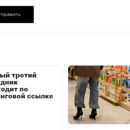
править
ый третий
удник
одит по
нговой ссылке