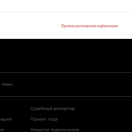
Правила размещения информации
Макс
Судебный репортер
рация
Проект года
ия
Новости подписчиков