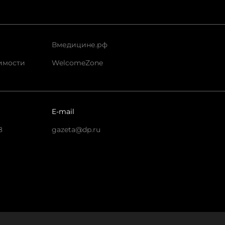
Вмедицине.рф
имости
WelcomeZone
E-mail
8
gazeta@dp.ru