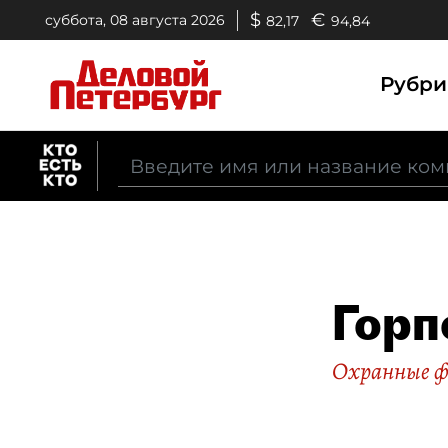
$
€
суббота, 08 августа 2026
82,17
94,84
Рубр
Горп
Охранные 