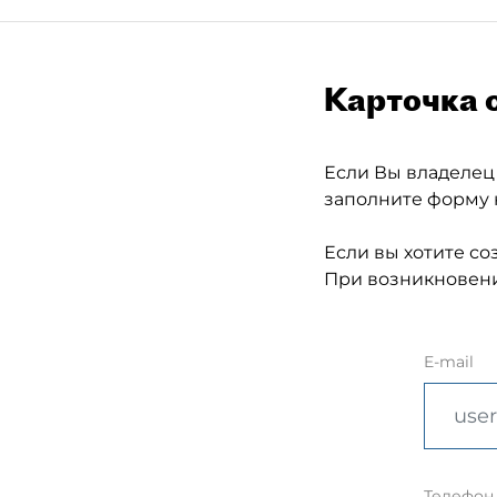
Карточка 
Если Вы владелец
заполните форму 
Если вы хотите со
При возникновени
E-mail
Телефон