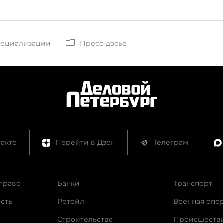
пециализации
Пресс-досье
акте
Перейти в Дзен
Телеграм
право
Банки
Транспорт
сть
Ретейл
Военная опе
Строительство
Происшеств