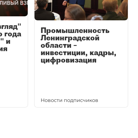
згляд"
Промышленность
ю года
Ленинградской
" и
области –
ия
инвестиции, кадры,
цифровизация
Новости подписчиков