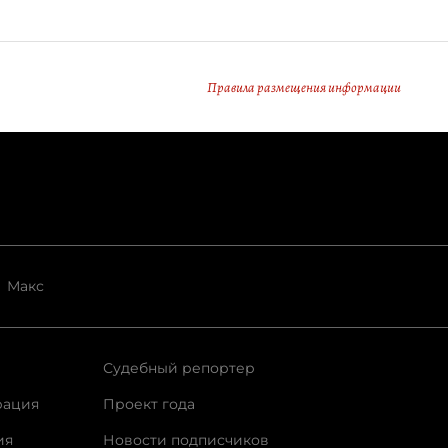
Правила размещения информации
Макс
Судебный репортер
рация
Проект года
ия
Новости подписчиков