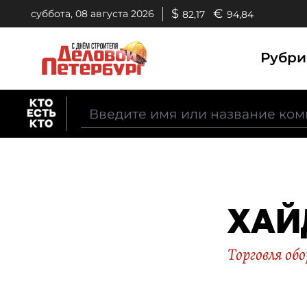
$
€
суббота, 08 августа 2026
82,17
94,84
Рубр
ХАЙ
Торговля об