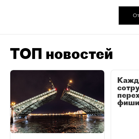
От
ТОП новостей
Кажд
сотр
перех
фиши