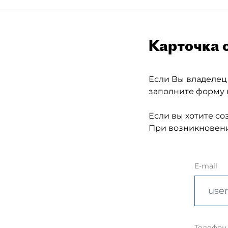
Карточка 
Если Вы владелец
заполните форму 
Если вы хотите со
При возникновени
E-mail
Телефон