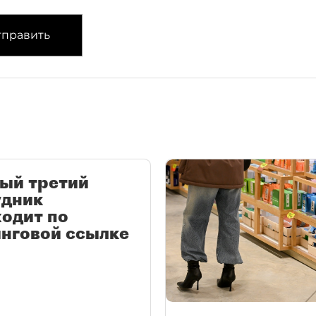
править
ый третий
удник
одит по
нговой ссылке