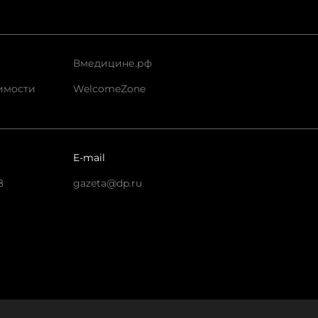
Вмедицине.рф
имости
WelcomeZone
E-mail
8
gazeta@dp.ru