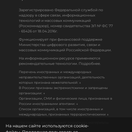
Зарегистрировано Федеральной службой по
надзору в сфере связи, информационных
технологий и массовых коммуникаций
(Роскомнадзор), номер свидетельства ЭЛ № ФС 77
- 65426 от 18.04.2016г.
Функционирует при финансовой поддержке
Министерства цифрового развития, связи и
массовых коммуникаций Российской Федерации.
На информационном ресурсе применяются
рекомендательные технологии. Подробнее.
Перечень иностранных и международных
неправительственных организаций, деятельность
↓
которых признана нежелательной:
В России признаны экстремистскими и запрещены
↓
организации:
Организации, СМИ и физические лица, признанные в
↓
России иностранными агентами:
Список организаций, в том числе иностранных и
↓
международных, признанных террористическими
Настоящий ресурс может содержать материалы
На нашем сайте используются cookie-
18+