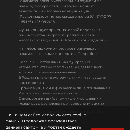
Зарегистрировано Федеральной службой по
надзору в сфере связи, информационных
технологий и массовых коммуникаций
(Роскомнадзор), номер свидетельства ЭЛ № ФС 77
- 65426 от 18.04.2016г.
Функционирует при финансовой поддержке
Министерства цифрового развития, связи и
массовых коммуникаций Российской Федерации.
На информационном ресурсе применяются
рекомендательные технологии. Подробнее.
Перечень иностранных и международных
неправительственных организаций, деятельность
↓
которых признана нежелательной:
В России признаны экстремистскими и запрещены
↓
организации:
Организации, СМИ и физические лица, признанные в
↓
России иностранными агентами:
Список организаций, в том числе иностранных и
↓
международных, признанных террористическими
Настоящий ресурс может содержать материалы
На нашем сайте используются cookie-
18+
файлы. Продолжая пользоваться
данным сайтом, вы подтверждаете
Политика конфиденциальности