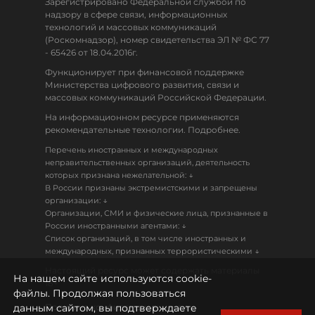
Зарегистрировано Федеральной службой по
надзору в сфере связи, информационных
технологий и массовых коммуникаций
(Роскомнадзор), номер свидетельства ЭЛ № ФС 77
- 65426 от 18.04.2016г.
Функционирует при финансовой поддержке
Министерства цифрового развития, связи и
массовых коммуникаций Российской Федерации.
На информационном ресурсе применяются
рекомендательные технологии. Подробнее.
Перечень иностранных и международных
неправительственных организаций, деятельность
↓
которых признана нежелательной:
В России признаны экстремистскими и запрещены
↓
организации:
Организации, СМИ и физические лица, признанные в
↓
России иностранными агентами:
Список организаций, в том числе иностранных и
↓
международных, признанных террористическими
Настоящий ресурс может содержать материалы
На нашем сайте используются cookie-
18+
файлы. Продолжая пользоваться
данным сайтом, вы подтверждаете
Политика конфиденциальности