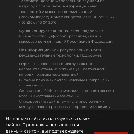
Зарегистрировано Федеральной службой по
надзору в сфере связи, информационных
технологий и массовых коммуникаций
(Роскомнадзор), номер свидетельства ЭЛ № ФС 77
- 65426 от 18.04.2016г.
Функционирует при финансовой поддержке
Министерства цифрового развития, связи и
массовых коммуникаций Российской Федерации.
На информационном ресурсе применяются
рекомендательные технологии. Подробнее.
Перечень иностранных и международных
неправительственных организаций, деятельность
↓
которых признана нежелательной:
В России признаны экстремистскими и запрещены
↓
организации:
Организации, СМИ и физические лица, признанные в
↓
России иностранными агентами:
Список организаций, в том числе иностранных и
↓
международных, признанных террористическими
Настоящий ресурс может содержать материалы
На нашем сайте используются cookie-
18+
файлы. Продолжая пользоваться
данным сайтом, вы подтверждаете
Политика конфиденциальности