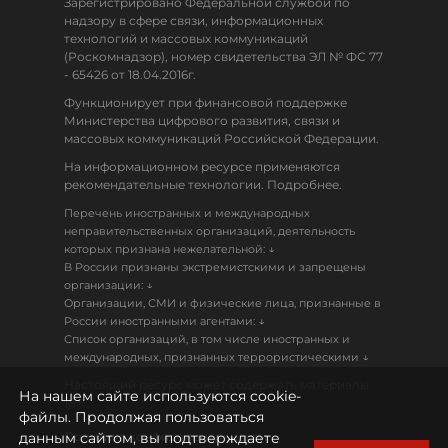
Зарегистрировано Федеральной службой по
надзору в сфере связи, информационных
технологий и массовых коммуникаций
(Роскомнадзор), номер свидетельства ЭЛ № ФС 77
- 65426 от 18.04.2016г.
Функционирует при финансовой поддержке
Министерства цифрового развития, связи и
массовых коммуникаций Российской Федерации.
На информационном ресурсе применяются
рекомендательные технологии. Подробнее.
Перечень иностранных и международных
неправительственных организаций, деятельность
↓
которых признана нежелательной:
В России признаны экстремистскими и запрещены
↓
организации:
Организации, СМИ и физические лица, признанные в
↓
России иностранными агентами:
Список организаций, в том числе иностранных и
↓
международных, признанных террористическими
Настоящий ресурс может содержать материалы
На нашем сайте используются cookie-
18+
файлы. Продолжая пользоваться
данным сайтом, вы подтверждаете
Политика конфиденциальности