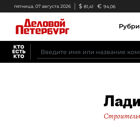
$
€
пятница, 07 августа 2026
81,41
94,06
Рубр
Лад
Строитель