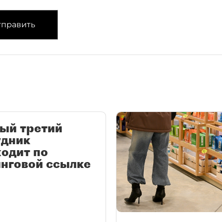
править
ый третий
удник
одит по
нговой ссылке