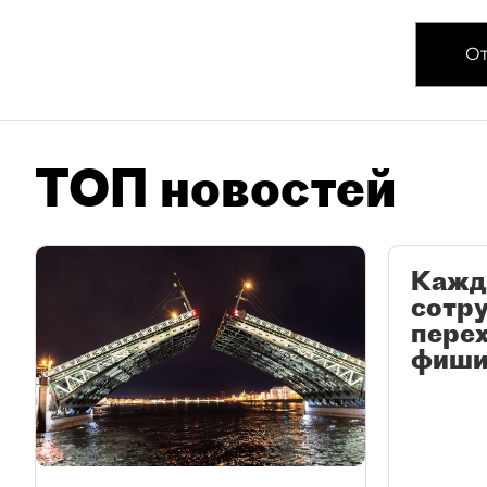
От
ТОП новостей
Кажд
сотр
перех
фиши