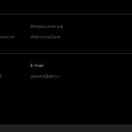
Вмедицине.рф
имости
WelcomeZone
E-mail
8
gazeta@dp.ru