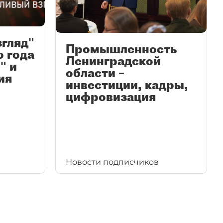
згляд"
Промышленность
ю года
Ленинградской
" и
области –
ия
инвестиции, кадры,
цифровизация
Новости подписчиков