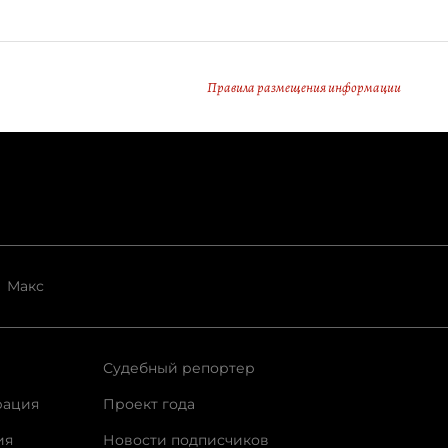
Правила размещения информации
Макс
Судебный репортер
рация
Проект года
ия
Новости подписчиков