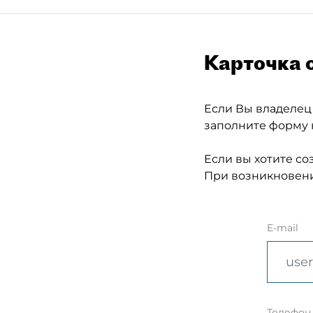
Карточка 
Если Вы владелец
заполните форму 
Если вы хотите со
При возникновени
E-mail
Телефон