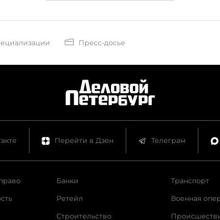
пециализации
Пресс-досье
акте
Перейти в Дзен
Телеграм
право
Банки
Транспорт
сть
Ретейл
Военная опе
Строительство
Происшеств