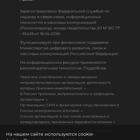
Зарегистрировано Федеральной службой по
надзору в сфере связи, информационных
технологий и массовых коммуникаций
(Роскомнадзор), номер свидетельства ЭЛ № ФС 77
- 65426 от 18.04.2016г.
Функционирует при финансовой поддержке
Министерства цифрового развития, связи и
массовых коммуникаций Российской Федерации.
На информационном ресурсе применяются
рекомендательные технологии. Подробнее.
Перечень иностранных и международных
неправительственных организаций, деятельность
↓
которых признана нежелательной:
В России признаны экстремистскими и запрещены
↓
организации:
Организации, СМИ и физические лица, признанные в
↓
России иностранными агентами:
Список организаций, в том числе иностранных и
↓
международных, признанных террористическими
Настоящий ресурс может содержать материалы
На нашем сайте используются cookie-
18+