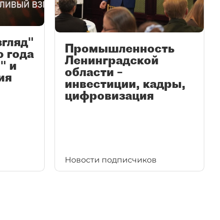
згляд"
Промышленность
ю года
Ленинградской
" и
области –
ия
инвестиции, кадры,
цифровизация
Новости подписчиков