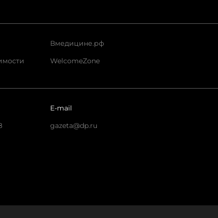
Вмедицине.рф
имости
WelcomeZone
E-mail
8
gazeta@dp.ru