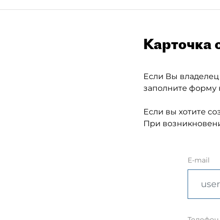
Карточка 
Если Вы владелец
заполните форму 
Если вы хотите со
При возникновени
E-mail
Телефон