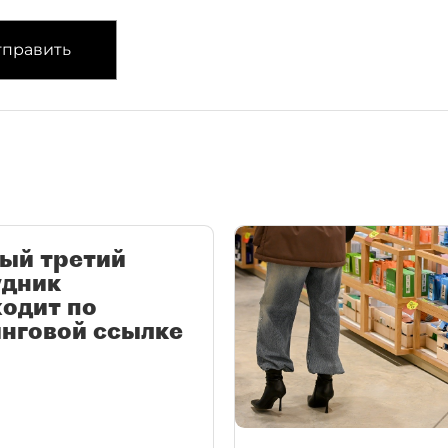
править
ый третий
удник
одит по
нговой ссылке