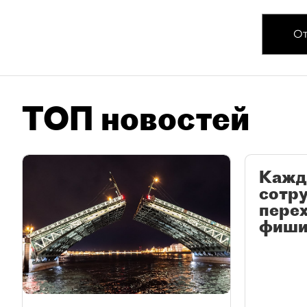
От
ТОП новостей
Кажд
сотр
перех
фиши