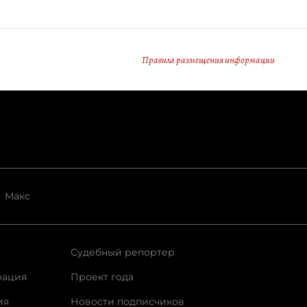
Правила размещения информации
Макс
Судебный репортер
рация
Проект года
ия
Новости подписчиков