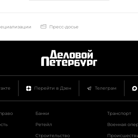
пециализации
Пресс-досье
акте
Перейти в Дзен
Телеграм
право
Банки
Транспорт
сть
Ретейл
Военная опе
Строительство
Происшеств