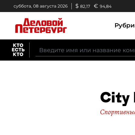
$
€
суббота, 08 августа 2026
82,17
94,84
Рубр
City
Спортивные