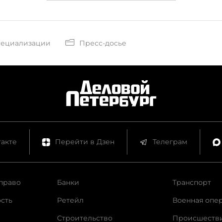
пециализации
Пресс-досье
акте
Перейти в Дзен
Телеграм
право
Банки
Транспорт
сть
Ретейл
Военная опе
Строительство
Происшеств