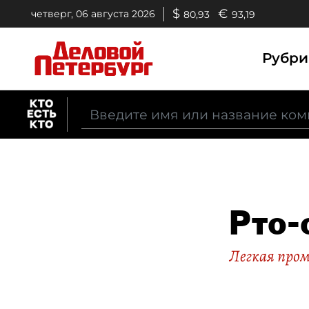
$
€
четверг, 06 августа 2026
80,93
93,19
Рубр
Рто-
Легкая про