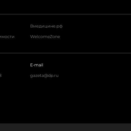
Вмедицине.рф
имости
WelcomeZone
E-mail
8
gazeta@dp.ru