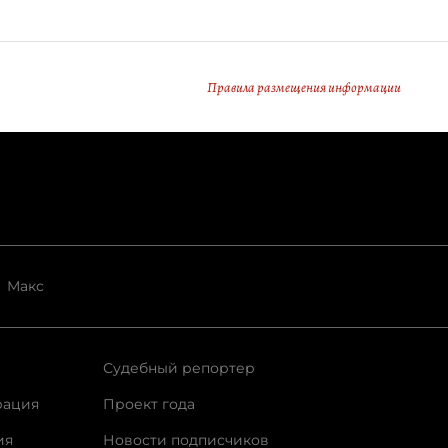
Правила размещения информации
Макс
Судебный репортер
рация
Проект года
ия
Новости подписчиков