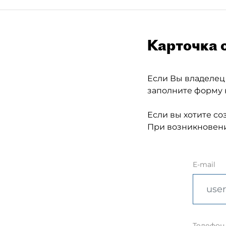
Карточка 
Если Вы владелец
заполните форму 
Если вы хотите со
При возникновени
E-mail
Телефон