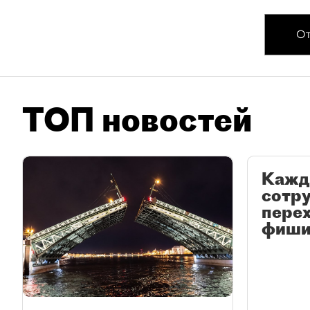
От
ТОП новостей
Кажд
сотр
перех
фиши