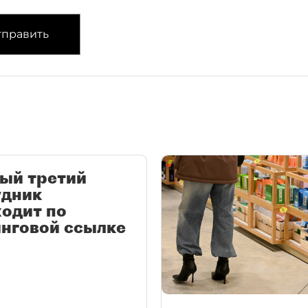
править
ый третий
удник
одит по
нговой ссылке