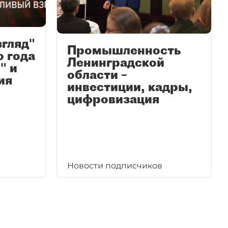
згляд"
Промышленность
ю года
Ленинградской
" и
области –
ия
инвестиции, кадры,
цифровизация
Новости подписчиков