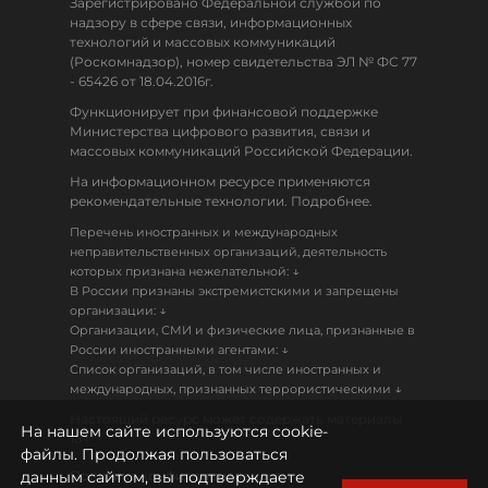
Зарегистрировано Федеральной службой по
надзору в сфере связи, информационных
технологий и массовых коммуникаций
(Роскомнадзор), номер свидетельства ЭЛ № ФС 77
- 65426 от 18.04.2016г.
Функционирует при финансовой поддержке
Министерства цифрового развития, связи и
массовых коммуникаций Российской Федерации.
На информационном ресурсе применяются
рекомендательные технологии. Подробнее.
Перечень иностранных и международных
неправительственных организаций, деятельность
↓
которых признана нежелательной:
В России признаны экстремистскими и запрещены
↓
организации:
Организации, СМИ и физические лица, признанные в
↓
России иностранными агентами:
Список организаций, в том числе иностранных и
↓
международных, признанных террористическими
Настоящий ресурс может содержать материалы
На нашем сайте используются cookie-
18+
файлы. Продолжая пользоваться
данным сайтом, вы подтверждаете
Политика конфиденциальности