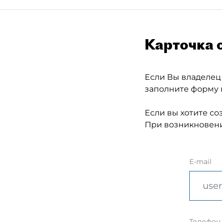
Карточка 
Если Вы владелец
заполните форму 
Если вы хотите со
При возникновени
E-mail
Телефон