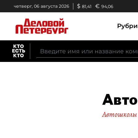
$
€
четверг, 06 августа 2026
81,41
94,06
Рубр
Авто
Автошколы