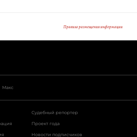
Правила размещения информации
Макс
Судебный репортер
рация
Проект года
ия
Новости подписчиков