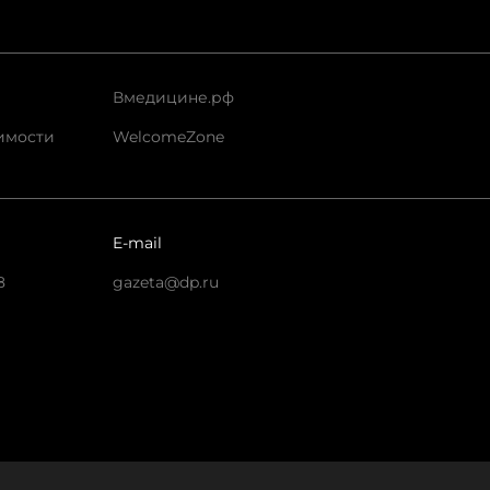
Вмедицине.рф
имости
WelcomeZone
E-mail
8
gazeta@dp.ru