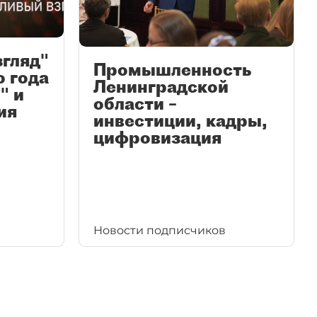
згляд"
Промышленность
ю года
Ленинградской
" и
области –
ия
инвестиции, кадры,
цифровизация
Новости подписчиков