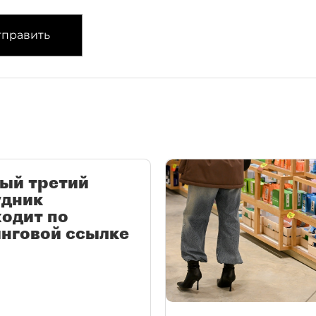
править
ый третий
удник
одит по
нговой ссылке