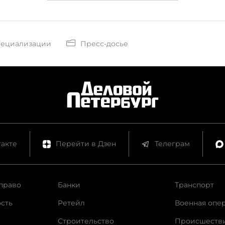
пециализации
Пресс-досье
акте
Перейти в Дзен
Телеграм
право
Банки
Транспорт
сть
Ретейл
Военная опе
Строительство
Происшеств