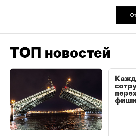
От
ТОП новостей
Кажд
сотр
перех
фиши