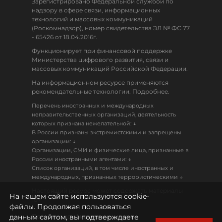
Зарегистрировано Федеральной службой по
надзору в сфере связи, информационных
технологий и массовых коммуникаций
(Роскомнадзор), номер свидетельства ЭЛ № ФС 77
- 65426 от 18.04.2016г.
Функционирует при финансовой поддержке
Министерства цифрового развития, связи и
массовых коммуникаций Российской Федерации.
На информационном ресурсе применяются
рекомендательные технологии. Подробнее.
Перечень иностранных и международных
неправительственных организаций, деятельность
↓
которых признана нежелательной:
В России признаны экстремистскими и запрещены
↓
организации:
Организации, СМИ и физические лица, признанные в
↓
России иностранными агентами:
Список организаций, в том числе иностранных и
↓
международных, признанных террористическими
Настоящий ресурс может содержать материалы
На нашем сайте используются cookie-
18+
файлы. Продолжая пользоваться
данным сайтом, вы подтверждаете
Политика конфиденциальности