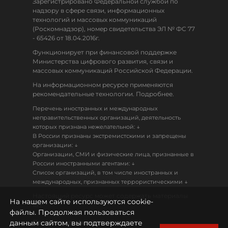
Зарегистрировано Федеральной службой по
надзору в сфере связи, информационных
технологий и массовых коммуникаций
(Роскомнадзор), номер свидетельства ЭЛ № ФС 77
- 65426 от 18.04.2016г.
Функционирует при финансовой поддержке
Министерства цифрового развития, связи и
массовых коммуникаций Российской Федерации.
На информационном ресурсе применяются
рекомендательные технологии. Подробнее.
Перечень иностранных и международных
неправительственных организаций, деятельность
↓
которых признана нежелательной:
В России признаны экстремистскими и запрещены
↓
организации:
Организации, СМИ и физические лица, признанные в
↓
России иностранными агентами:
Список организаций, в том числе иностранных и
↓
международных, признанных террористическими
Настоящий ресурс может содержать материалы
На нашем сайте используются cookie-
18+
файлы. Продолжая пользоваться
данным сайтом, вы подтверждаете
Политика конфиденциальности