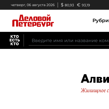
$
€
четверг, 06 августа 2026
80,93
93,19
Рубр
Алв
Жилищное 