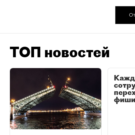
От
ТОП новостей
Кажд
сотр
перех
фиши