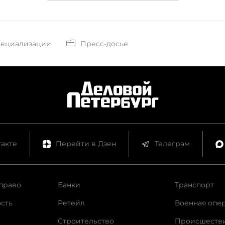
пециализации
Пресс-досье
акте
Перейти в Дзен
Телеграм
право
Банки
Транспорт
сть
Ретейл
Военная опе
Строительство
Происшеств