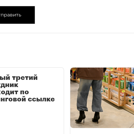
править
ый третий
удник
одит по
нговой ссылке