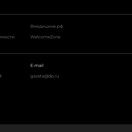
Вмедицине.рф
имости
WelcomeZone
E-mail
8
gazeta@dp.ru