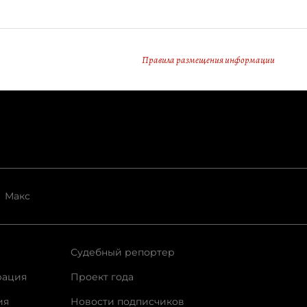
Правила размещения информации
Макс
Судебный репортер
рация
Проект года
ия
Новости подписчиков