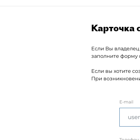
Карточка 
Если Вы владелец
заполните форму 
Если вы хотите со
При возникновени
E-mail
Телефон