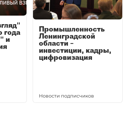
згляд"
Промышленность
ю года
Ленинградской
" и
области –
ия
инвестиции, кадры,
цифровизация
Новости подписчиков