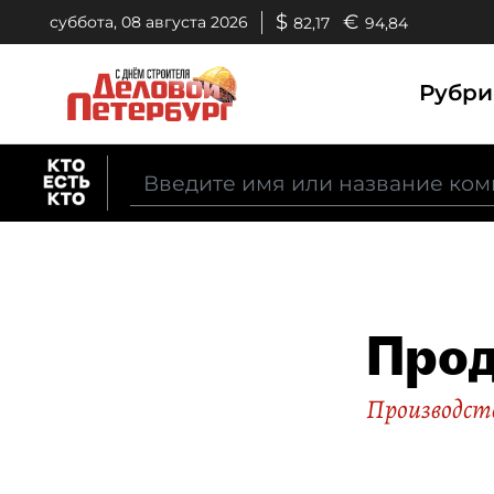
$
€
суббота, 08 августа 2026
82,17
94,84
Рубр
Прод
Производст