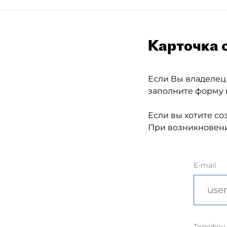
Карточка 
Если Вы владелец
заполните форму 
Если вы хотите со
При возникновени
E-mail
Телефон