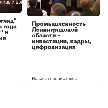
згляд"
Промышленность
ю года
Ленинградской
" и
области –
ия
инвестиции, кадры,
цифровизация
Новости подписчиков