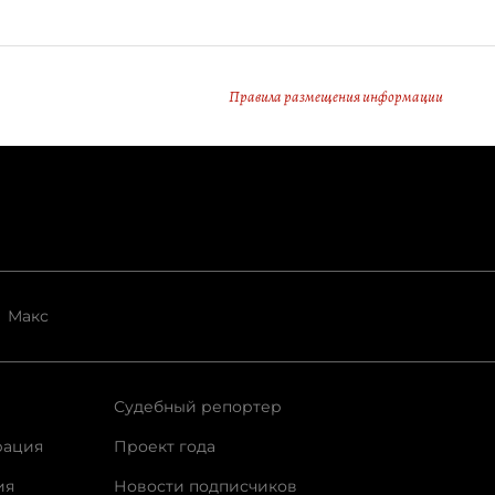
Правила размещения информации
Макс
Судебный репортер
рация
Проект года
ия
Новости подписчиков