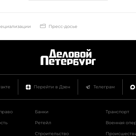
пециализации
Пресс-досье
акте
Перейти в Дзен
Телеграм
право
Банки
Транспорт
сть
Ретейл
Военная опе
Строительство
Происшеств