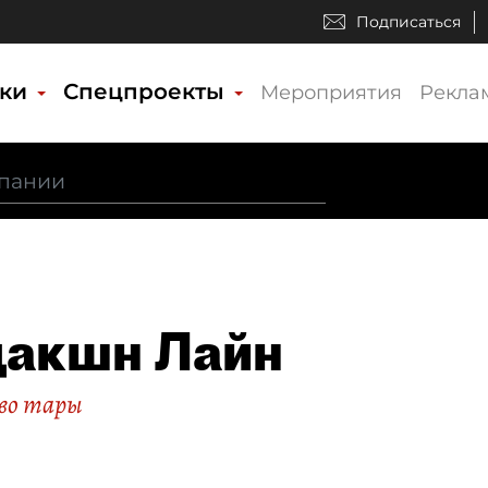
Подписаться
ики
Спецпроекты
Мероприятия
Рекла
акшн Лайн
во тары