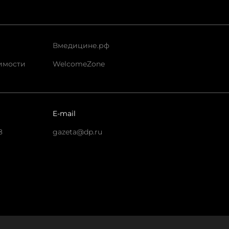
Вмедицине.рф
имости
WelcomeZone
E-mail
8
gazeta@dp.ru