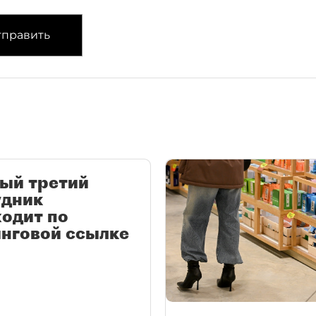
править
ый третий
удник
одит по
нговой ссылке