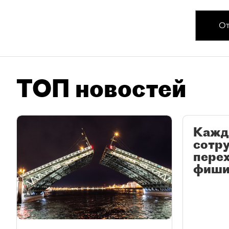
От
ТОП новостей
Кажд
сотр
перех
фиши