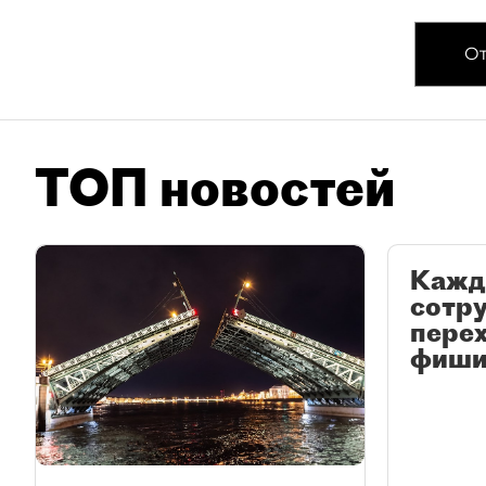
От
ТОП новостей
Кажд
сотр
перех
фиши