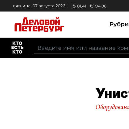
$
€
пятница, 07 августа 2026
81,41
94,06
Рубр
Унис
Оборудован