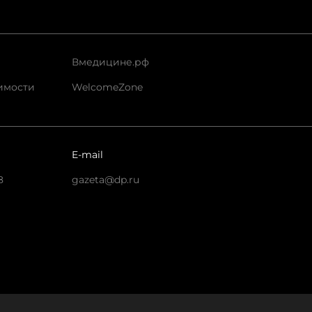
Вмедицине.рф
имости
WelcomeZone
E-mail
8
gazeta@dp.ru