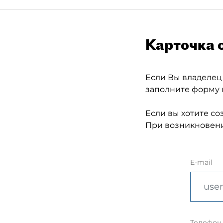
Карточка 
Если Вы владелец
заполните форму 
Если вы хотите со
При возникновени
E-mail
Телефон