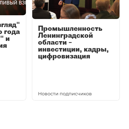
згляд"
Промышленность
ю года
Ленинградской
" и
области –
ия
инвестиции, кадры,
цифровизация
Новости подписчиков