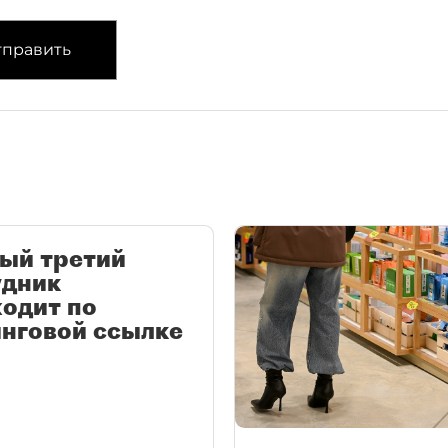
править
ый третий
удник
одит по
нговой ссылке