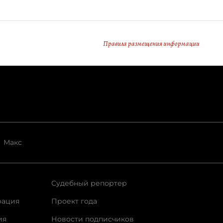
Правила размещения информации
Макс
Судебный репортер
рация
Проект года
ия
Новости подписчиков