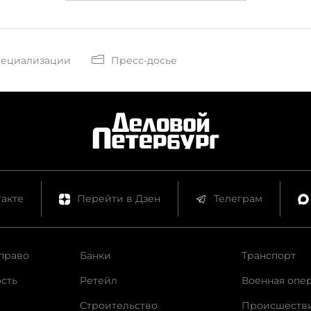
пециализации
Пресс-досье
акте
Перейти в Дзен
Телеграм
право
Банки
Транспорт
сть
Ретейл
Военная опе
Строительство
Происшеств